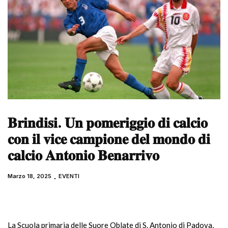
𝐁𝐫𝐢𝐧𝐝𝐢𝐬𝐢. 𝐔𝐧 𝐩𝐨𝐦𝐞𝐫𝐢𝐠𝐠𝐢𝐨 𝐝𝐢 𝐜𝐚𝐥𝐜𝐢𝐨
𝐜𝐨𝐧 𝐢𝐥 𝐯𝐢𝐜𝐞 𝐜𝐚𝐦𝐩𝐢𝐨𝐧𝐞 𝐝𝐞𝐥 𝐦𝐨𝐧𝐝𝐨 𝐝𝐢
𝐜𝐚𝐥𝐜𝐢𝐨 𝐀𝐧𝐭𝐨𝐧𝐢𝐨 𝐁𝐞𝐧𝐚𝐫𝐫𝐢𝐯𝐨
Marzo 18, 2025
EVENTI
La Scuola primaria delle Suore Oblate di S. Antonio di Padova,