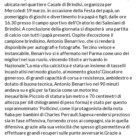
ubicata nel quartiere Casale di Brindisi, organizza per
Mercoledì 19 marzo, in occasione della Festa del papà, un
pomeriggio di giochi e divertimento tra papà e figli, dalle ore
16.30 presso il campo sportivo dell’Oratorio dei Salesiani di
Brindisi. A conclusione della giornata si disputerà una partita
di calcio con tutti i papà presenti. Ospite d’eccezione il
campione brindisino, Antonio Benarrivo, che si renderà
disponibile per autografi e fotografie. Terzino veloce e
instancabile, Benarrivo si è affermato nel Parma come uno dei
migliori nel suo ruolo, vincendo titoli e arrivando in
Nazionale.”La mia vita calcistica è stata un insieme di tasselli
incastratisi nel modo giusto, al momento giusto”.Giocatore
generoso, di grandi capacità di corsa e resistenza, ambidestro e
dotato di buona tecnica, Antonio Benarrivo nei 90 minuti
andava su e giù per la fascia come un motorino
inesauribile.Piccolo di statura (un metro e 70 centimetri di
altezza per 68 chilogrammi di peso forma) è stato per questo
soprannominato ‘Pollicino’, come il protagonista della nota
fiaba per bambini di Charles Perrault.Sapeva rendersi prezioso
sia in fase offensiva, fornendo cross ai compagni, sia in quella
difensiva, grazie alla sua velocità che spesso gli permetteva di
effettuare grandi recuperi sulle punte avversarie.Grazie a