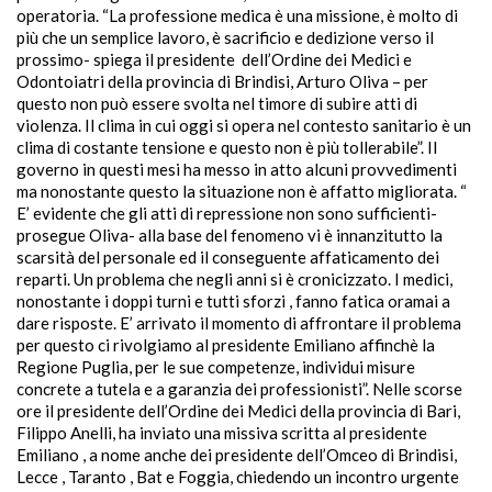
operatoria. “La professione medica è una missione, è molto di
più che un semplice lavoro, è sacrificio e dedizione verso il
prossimo- spiega il presidente dell’Ordine dei Medici e
Odontoiatri della provincia di Brindisi, Arturo Oliva – per
questo non può essere svolta nel timore di subire atti di
violenza. Il clima in cui oggi si opera nel contesto sanitario è un
clima di costante tensione e questo non è più tollerabile”. Il
governo in questi mesi ha messo in atto alcuni provvedimenti
ma nonostante questo la situazione non è affatto migliorata. “
E’ evidente che gli atti di repressione non sono sufficienti-
prosegue Oliva- alla base del fenomeno vi è innanzitutto la
scarsità del personale ed il conseguente affaticamento dei
reparti. Un problema che negli anni si è cronicizzato. I medici,
nonostante i doppi turni e tutti sforzi , fanno fatica oramai a
dare risposte. E’ arrivato il momento di affrontare il problema
per questo ci rivolgiamo al presidente Emiliano affinchè la
Regione Puglia, per le sue competenze, individui misure
concrete a tutela e a garanzia dei professionisti”. Nelle scorse
ore il presidente dell’Ordine dei Medici della provincia di Bari,
Filippo Anelli, ha inviato una missiva scritta al presidente
Emiliano , a nome anche dei presidente dell’Omceo di Brindisi,
Lecce , Taranto , Bat e Foggia, chiedendo un incontro urgente