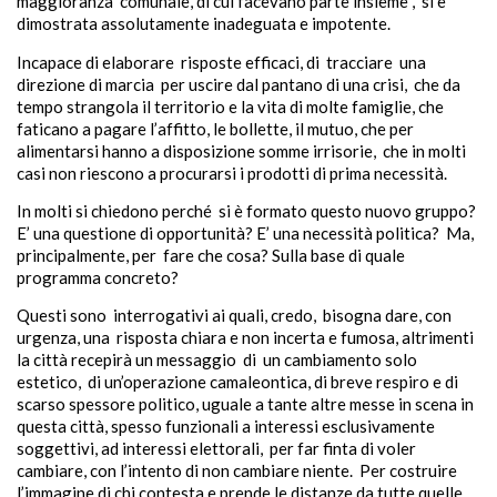
maggioranza comunale, di cui facevano parte insieme , si è
dimostrata assolutamente inadeguata e impotente.
Incapace di elaborare risposte efficaci, di tracciare una
direzione di marcia per uscire dal pantano di una crisi, che da
tempo strangola il territorio e la vita di molte famiglie, che
faticano a pagare l’affitto, le bollette, il mutuo, che per
alimentarsi hanno a disposizione somme irrisorie, che in molti
casi non riescono a procurarsi i prodotti di prima necessità.
In molti si chiedono perché si è formato questo nuovo gruppo?
E’ una questione di opportunità? E’ una necessità politica? Ma,
principalmente, per fare che cosa? Sulla base di quale
programma concreto?
Questi sono interrogativi ai quali, credo, bisogna dare, con
urgenza, una risposta chiara e non incerta e fumosa, altrimenti
la città recepirà un messaggio di un cambiamento solo
estetico, di un’operazione camaleontica, di breve respiro e di
scarso spessore politico, uguale a tante altre messe in scena in
questa città, spesso funzionali a interessi esclusivamente
soggettivi, ad interessi elettorali, per far finta di voler
cambiare, con l’intento di non cambiare niente. Per costruire
l’immagine di chi contesta e prende le distanze da tutte quelle