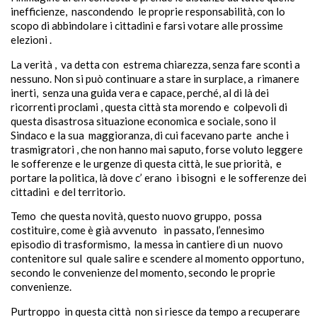
inefficienze, nascondendo le proprie responsabilità, con lo
scopo di abbindolare i cittadini e farsi votare alle prossime
elezioni .
La verità , va detta con estrema chiarezza, senza fare sconti a
nessuno. Non si può continuare a stare in surplace, a rimanere
inerti, senza una guida vera e capace, perché, al di là dei
ricorrenti proclami , questa città sta morendo e colpevoli di
questa disastrosa situazione economica e sociale, sono il
Sindaco e la sua maggioranza, di cui facevano parte anche i
trasmigratori , che non hanno mai saputo, forse voluto leggere
le sofferenze e le urgenze di questa città, le sue priorità, e
portare la politica, là dove c’ erano i bisogni e le sofferenze dei
cittadini e del territorio.
Temo che questa novità, questo nuovo gruppo, possa
costituire, come è già avvenuto in passato, l’ennesimo
episodio di trasformismo, la messa in cantiere di un nuovo
contenitore sul quale salire e scendere al momento opportuno,
secondo le convenienze del momento, secondo le proprie
convenienze.
Purtroppo in questa città non si riesce da tempo a recuperare