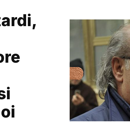
ardi,
ore
si
Noi