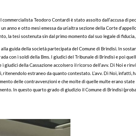
 il commercialista Teodoro Contardi è stato assolto dall’accusa di pec
n anno e otto mesi emessa da un’altra sezione della Corte d’appello (
to, la tesi sostenuta sin dal primo momento dal suo legale di fiducia,
 alla guida della società partecipata del Comune di Brindisi. In sosta
a con i soldi della Bms. I giudici del Tribunale di Brindisi e poi quel
 giudici della Cassazione accolsero il ricorso dell’avv. Di Noi e rinv
i, ritenendolo estraneo da quanto contestato. L’avv. Di Noi, infatti
ento delle contravvenzioni e che molte di quelle multe erano state 
ento. In questo quarto grado di giudizio il Comune di Brindisi (pro