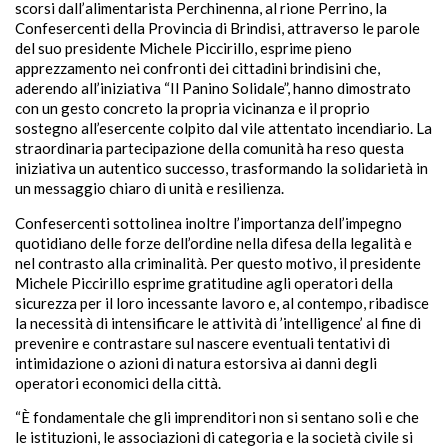
scorsi dall’alimentarista Perchinenna, al rione Perrino, la
Confesercenti della Provincia di Brindisi, attraverso le parole
del suo presidente Michele Piccirillo, esprime pieno
apprezzamento nei confronti dei cittadini brindisini che,
aderendo all’iniziativa “Il Panino Solidale”, hanno dimostrato
con un gesto concreto la propria vicinanza e il proprio
sostegno all’esercente colpito dal vile attentato incendiario. La
straordinaria partecipazione della comunità ha reso questa
iniziativa un autentico successo, trasformando la solidarietà in
un messaggio chiaro di unità e resilienza.
Confesercenti sottolinea inoltre l’importanza dell’impegno
quotidiano delle forze dell’ordine nella difesa della legalità e
nel contrasto alla criminalità. Per questo motivo, il presidente
Michele Piccirillo esprime gratitudine agli operatori della
sicurezza per il loro incessante lavoro e, al contempo, ribadisce
la necessità di intensificare le attività di ’intelligence’ al fine di
prevenire e contrastare sul nascere eventuali tentativi di
intimidazione o azioni di natura estorsiva ai danni degli
operatori economici della città.
“È fondamentale che gli imprenditori non si sentano soli e che
le istituzioni, le associazioni di categoria e la società civile si