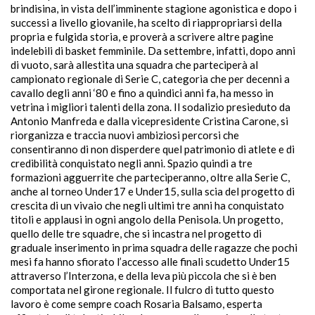
brindisina, in vista dell’imminente stagione agonistica e dopo i
successi a livello giovanile, ha scelto di riappropriarsi della
propria e fulgida storia, e proverà a scrivere altre pagine
indelebili di basket femminile. Da settembre, infatti, dopo anni
di vuoto, sarà allestita una squadra che parteciperà al
campionato regionale di Serie C, categoria che per decenni a
cavallo degli anni ‘80 e fino a quindici anni fa, ha messo in
vetrina i migliori talenti della zona. Il sodalizio presieduto da
Antonio Manfreda e dalla vicepresidente Cristina Carone, si
riorganizza e traccia nuovi ambiziosi percorsi che
consentiranno di non disperdere quel patrimonio di atlete e di
credibilità conquistato negli anni. Spazio quindi a tre
formazioni agguerrite che parteciperanno, oltre alla Serie C,
anche al torneo Under17 e Under15, sulla scia del progetto di
crescita di un vivaio che negli ultimi tre anni ha conquistato
titoli e applausi in ogni angolo della Penisola. Un progetto,
quello delle tre squadre, che si incastra nel progetto di
graduale inserimento in prima squadra delle ragazze che pochi
mesi fa hanno sfiorato l’accesso alle finali scudetto Under15
attraverso l’Interzona, e della leva più piccola che si è ben
comportata nel girone regionale. Il fulcro di tutto questo
lavoro è come sempre coach Rosaria Balsamo, esperta