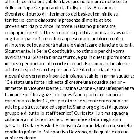
affinatrice di talenti, abile a lavorare nelle mani e nelle teste
delle sue ragazze, portando la Polisportiva Bozzano a
diventare il punto di riferimento del basket femminile sul
territorio, come dimostra la presenza di molte atlete
provenienti da province limitrofe. Balsamo guiderà tre
compagini che di fatto, secondo, la politica societaria avviata
negli anni passati, in realtà rappresentano un blocco unico,
all’interno del quale sarà naturale valorizzare e lanciare talenti.
Sicuramente, la Serie C costituirà uno stimolo per chi vorrà
avvicinarsi al pianeta biancazzurro, e già in questi giorni sono
in corso per portare alla corte di coach Balsamo anche alcune
atlete di esperienza che possano fare da chioccia alle più
giovani che verranno inserite in pianta stabile in prima squadra:
“C’è stata una forte richiesta di creare una squadra senior –
ammette la vicepresidente Cristina Carone -, sarà un’esperienza
trainante per le ragazze che quest’anno parteciperanno al
campionato Under17, che già di per sé si confronteranno con
atlete più strutturate ed esperte. Siamo orgogliosi di questo
gruppo e di tutto lo staff tecnico”. Curiosità: l’ultima squadra
cittadina a militare in Serie C femminile è stata, negli anni
passati, il Galaxy Basket Brindisi di Antonio Manfreda, società
confluita poi nella Polisportiva Bozzano, della quale è da due
anni presidente.