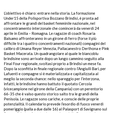
L’obiettivo è chiaro: entrare nella storia. La formazione
Under15 della Polisportiva Bozzano Brindisi, è pronta ad
affrontare le grandi del basket femminile nazionale, nel
concentramento interzonale che comincerà da venerdì 24
aprile in Emilia – Romagna. Le ragazze di coach Rosaria
Balsamo affronteranno in un girone di ferro (forse il più
difficile tra i quattro concentramenti nazionali) compagini del
calibro di Umana Reyer Venezia, Pallacanestro Derthona e Pink
Basket Macerata. Un quadrangolare al quale le biancoblu
brindisine sono arrivate dopo un lungo cammino seguito alla
Final Four regionale, svoltasi proprio a Brindisi un mese fa.
Dopo la sconfitta in finale regionale contro l’Angiulli Bari, per
Lafuenti e compagne si è materializzata e capitalizzata al
meglio la seconda chance: nello spareggio per l’interzona,
infatti, le brindisine hanno battuto il quotato Cercola
(vicecampione nel girone della Campania) con un perentorio
66-35 che è valso questo storico salto tra le grandi della
Penisola. Le ragazze sono cariche, e conscie delle proprie
potenzialità. Il calendario prevede l’esordio di fuoco venerdì
pomeriggio (palla a due dalle 16) al Palasport di Savignano sul