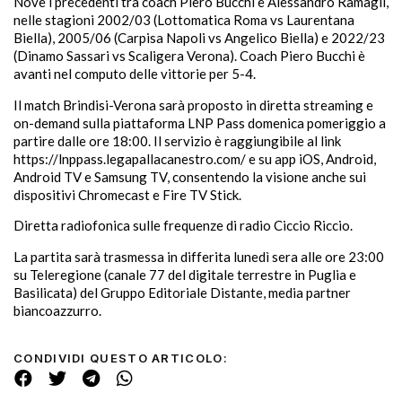
Nove i precedenti tra coach Piero Bucchi e Alessandro Ramagli,
nelle stagioni 2002/03 (Lottomatica Roma vs Laurentana
Biella), 2005/06 (Carpisa Napoli vs Angelico Biella) e 2022/23
(Dinamo Sassari vs Scaligera Verona). Coach Piero Bucchi è
avanti nel computo delle vittorie per 5-4.
Il match Brindisi-Verona sarà proposto in diretta streaming e
on-demand sulla piattaforma LNP Pass domenica pomeriggio a
partire dalle ore 18:00. Il servizio è raggiungibile al link
https://lnppass.legapallacanestro.com/ e su app iOS, Android,
Android TV e Samsung TV, consentendo la visione anche sui
dispositivi Chromecast e Fire TV Stick.
Diretta radiofonica sulle frequenze di radio Ciccio Riccio.
La partita sarà trasmessa in differita lunedì sera alle ore 23:00
su Teleregione (canale 77 del digitale terrestre in Puglia e
Basilicata) del Gruppo Editoriale Distante, media partner
biancoazzurro.
CONDIVIDI QUESTO ARTICOLO: