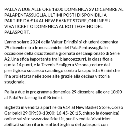
PALLA A DUE ALLE ORE 18:00 DOMENICA 29 DICEMBRE AL
PALAPENTASSUGLIA. ULTIMI POSTI DISPONIBILI A
PARTIRE DA €14 AL NEW BASKET STORE, ONLINE SU
VIVATICKET O DOMENICA AL BOTTEGHINO DEL
PALASPORT.
L’anno solare 2024 della Valtur Brindisi si chiuderà domenica
29 dicembre tra le mura amiche del PalaPentassuglia in
occasione della diciottesima giornata del campionato di Serie
A2. Una sfida importante tra i biancoazzurri, in classifica a
quota 14 punti, e la Tezenis Scaligera Verona, reduce dal
prestigioso successo casalingo contro la capolista Rimini che
l’ha proiettata nelle zone alte grazie alla decima vittoria
stagionale.
Palla a due in programma domenica 29 dicembre alle ore 18:00
al PalaPentassuglia di Brindisi.
Biglietti in vendita a partire da €14 al New Basket Store, Corso
Garibaldi 29 (09:30-13:00; 16:45-20:15, chiuso la domenica),
online sul sito www.vivaticket.it, punti vendita Vivaticket
abilitati sul territorio e al botteghino del palasport con