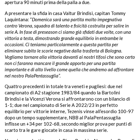
apertura 90 minuti prima della palla a due.
A presentare la sfida in casa Valtur Brindisi, capitan Tommy
Laquintana: “
Domenica sarà una partita molto impegnativa
contro Verona, squadra di talento e fisicità costruita per salire in
serie A. In fase di preseason ci siamo già sfidati due volte, con una
vittoria a testa, dimostrando grande equilibrio in entrambe le
occasioni. Ci teniamo particolarmente a questa partita per
eliminare subito le scorie negative dalla trasferta di Bologna.
Vogliamo tornare alla vittoria davanti ai nostri tifosi che sono certo
non ci faranno mancare il grande apporto per una partita
importante e di alto livello come quella che andremo ad affrontare
nel nostro PalaPentassuglia”.
Quattro precedenti in totale tra veneti e pugliesi: due nel
campionato di A2 stagione 1983/84 quando la Bartolini
Brindisi e la Vicenzi Verona si affrontarono con un bilancio di
1-1; due nel campionato di Serie A 2022/23 in perfetto
equilibrio per vittorie interne, Tezenis vinse all’esordio 100-97
dopo un tempo supplementare, NBB al PalaPentassuglia
inflisse un +34 per 102-68, secondo miglior prova per punti di
scarto tra le gare giocate in casa in massima serie.