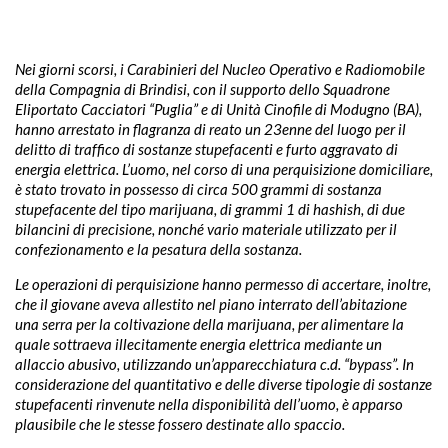
Nei giorni scorsi, i Carabinieri del Nucleo Operativo e Radiomobile
della Compagnia di Brindisi, con il supporto dello Squadrone
Eliportato Cacciatori “Puglia” e di Unità Cinofile di Modugno (BA),
hanno arrestato in flagranza di reato un 23enne del luogo per il
delitto di traffico di sostanze stupefacenti e furto aggravato di
energia elettrica. L’uomo, nel corso di una perquisizione domiciliare,
è stato trovato in possesso di circa 500 grammi di sostanza
stupefacente del tipo marijuana, di grammi 1 di hashish, di due
bilancini di precisione, nonché vario materiale utilizzato per il
confezionamento e la pesatura della sostanza.
Le operazioni di perquisizione hanno permesso di accertare, inoltre,
che il giovane aveva allestito nel piano interrato dell’abitazione
una serra per la coltivazione della marijuana, per alimentare la
quale sottraeva illecitamente energia elettrica mediante un
allaccio abusivo, utilizzando un’apparecchiatura c.d. “bypass”. In
considerazione del quantitativo e delle diverse tipologie di sostanze
stupefacenti rinvenute nella disponibilità dell’uomo, è apparso
plausibile che le stesse fossero destinate allo spaccio.