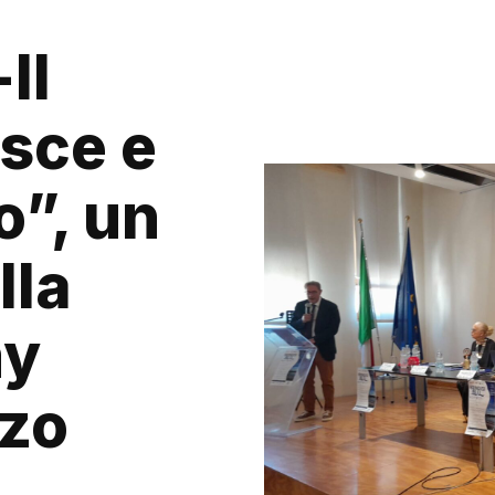
Il
sce e
o”, un
lla
my
zzo