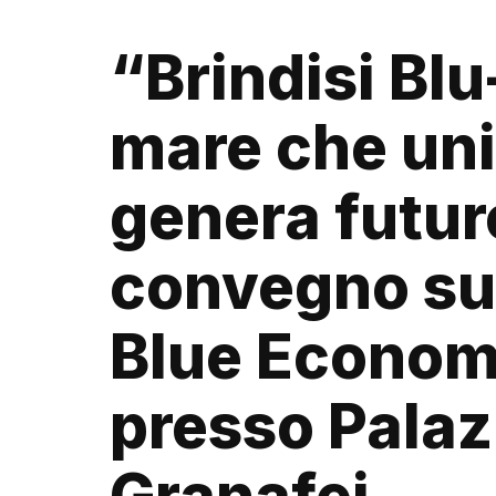
“Brindisi Blu-
mare che uni
genera futur
convegno su
Blue Econo
presso Pala