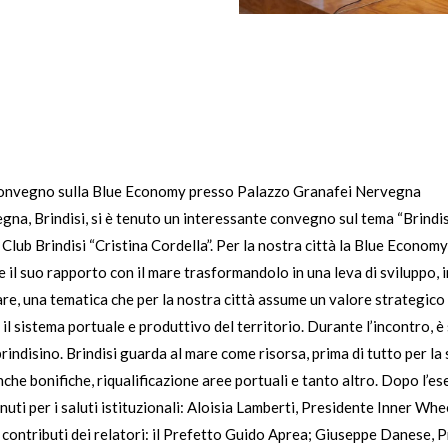
un convegno sulla Blue Economy presso Palazzo Granafei Nervegna
na, Brindisi, si è tenuto un interessante convegno sul tema “Brindisi
Club Brindisi “Cristina Cordella”. Per la nostra città la Blue Econom
 il suo rapporto con il mare trasformandolo in una leva di sviluppo,
re, una tematica che per la nostra città assume un valore strategico p
l sistema portuale e produttivo del territorio. Durante l’incontro, 
rindisino. Brindisi guarda al mare come risorsa, prima di tutto per la 
he bonifiche, riqualificazione aree portuali e tanto altro. Dopo l’es
enuti per i saluti istituzionali: Aloisia Lamberti, Presidente Inner Wh
 contributi dei relatori: il Prefetto Guido Aprea; Giuseppe Danese, P