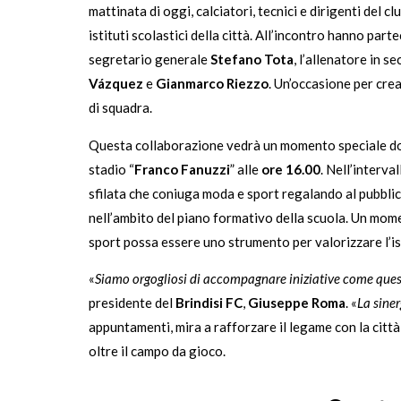
mattinata di oggi, calciatori, tecnici e dirigenti del cl
istituti scolastici della città. All’incontro hanno part
segretario generale
Stefano Tota
, l’allenatore in 
Vázquez
e
Gianmarco Riezzo
. Un’occasione per crea
di squadra.
Questa collaborazione vedrà un momento speciale d
stadio “
Franco Fanuzzi
” alle
ore
16.00
. Nell’interva
sfilata che coniuga moda e sport regalando al pubblico
nell’ambito del piano formativo della scuola. Un mome
sport possa essere uno strumento per valorizzare l’is
«
Siamo orgogliosi di accompagnare iniziative come quest
presidente del
Brindisi FC
,
Giuseppe Roma
. «
La sine
appuntamenti, mira a rafforzare il legame con la città
oltre il campo da gioco.