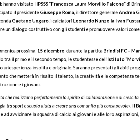
ub hanno visitato l’
IPSSS
“
Francesca Laura Morvillo Falcone
” di Bri
ecipato il presidente
Giuseppe Roma
, il direttore generale
Andrea G
seconda
Gaetano Ungaro
, i calciatori
Leonardo Nunzella
,
Ivan Fusta
re un dialogo costruttivo con gli studenti e promuovere valori come l’
omenica prossima,
15 dicembre
, durante la partita
Brindisi FC – Ma
llo tra il primo e il secondo tempo, le studentesse dell’
Istituto
“
Morvi
 un’esperienza insolita e originale. Saranno presentati gli abiti prog
nto che metterà in risalto il talento, la creatività e le competenze 
truzione e i giovani.
a che realizzano perfettamente lo spirito di collaborazione e di cresci
rgia tra sport e scuola aiuta a creare una comunità più consapevole
». Il
B
 e ad avvicinare la squadra di calcio ai giovani e alle loro aspirazio