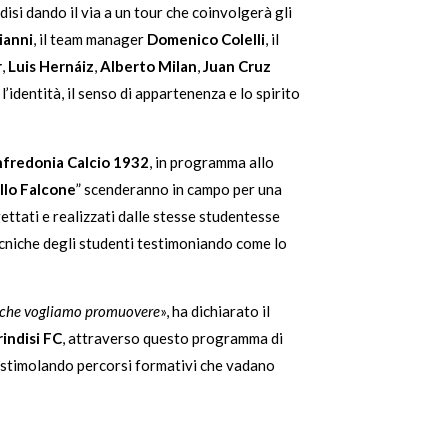
ndisi dando il via a un tour che coinvolgerà gli
ianni
, il team manager
Domenico Colelli
, il
r
,
Luis Hernáiz
,
Alberto Milan
,
Juan Cruz
identità, il senso di appartenenza e lo spirito
nfredonia Calcio 1932
, in programma allo
llo Falcone
” scenderanno in campo per una
ettati e realizzati dalle stesse studentesse
tecniche degli studenti testimoniando come lo
ta che vogliamo promuovere
», ha dichiarato il
rindisi FC
, attraverso questo programma di
ni, stimolando percorsi formativi che vadano