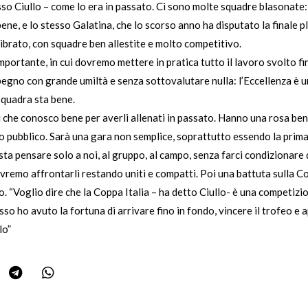
 Ciullo – come lo era in passato. Ci sono molte squadre blasonate:
bene, e lo stesso Galatina, che lo scorso anno ha disputato la finale p
ibrato, con squadre ben allestite e molto competitivo.
ortante, in cui dovremo mettere in pratica tutto il lavoro svolto fin
gno con grande umiltà e senza sottovalutare nulla: l’Eccellenza è un
squadra sta bene.
i che conosco bene per averli allenati in passato. Hanno una rosa be
oro pubblico. Sarà una gara non semplice, soprattutto essendo la prim
sta pensare solo a noi, al gruppo, al campo, senza farci condizionare 
vremo affrontarli restando uniti e compatti. Poi una battuta sulla Co
to. “Voglio dire che la Coppa Italia – ha detto Ciullo- è una competiz
sso ho avuto la fortuna di arrivare fino in fondo, vincere il trofeo e 
lo”