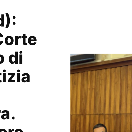
d):
Corte
o di
tizia
a.