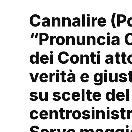
Cannalire (P
“Pronuncia 
dei Conti att
verità e gius
su scelte del
centrosinistr