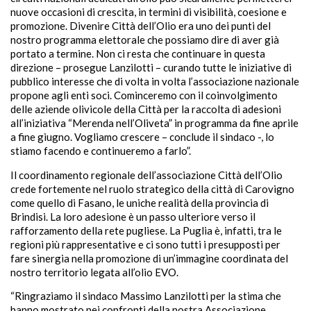
nuove occasioni di crescita, in termini di visibilità, coesione e
promozione. Divenire Città dell’Olio era uno dei punti del
nostro programma elettorale che possiamo dire di aver già
portato a termine. Non ci resta che continuare in questa
direzione – prosegue Lanzilotti – curando tutte le iniziative di
pubblico interesse che di volta in volta l’associazione nazionale
propone agli enti soci. Cominceremo con il coinvolgimento
delle aziende olivicole della Città per la raccolta di adesioni
all’iniziativa “Merenda nell’Oliveta” in programma da fine aprile
a fine giugno. Vogliamo crescere – conclude il sindaco -, lo
stiamo facendo e continueremo a farlo”.
Il coordinamento regionale dell’associazione Città dell’Olio
crede fortemente nel ruolo strategico della città di Carovigno
come quello di Fasano, le uniche realità della provincia di
Brindisi. La loro adesione è un passo ulteriore verso il
rafforzamento della rete pugliese. La Puglia è, infatti, tra le
regioni più rappresentative e ci sono tutti i presupposti per
fare sinergia nella promozione di un’immagine coordinata del
nostro territorio legata all’olio EVO.
“Ringraziamo il sindaco Massimo Lanzilotti per la stima che
hanno mostrato nei confronti della nostra Associazione.