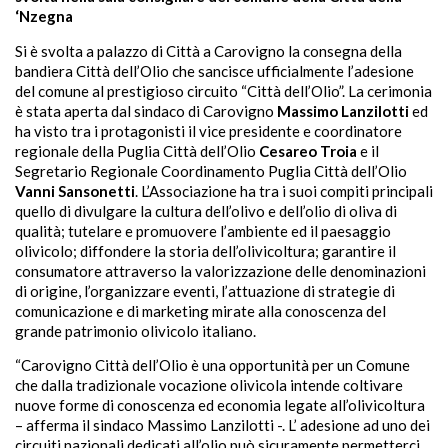
‘Nzegna
Si è svolta a palazzo di Città a Carovigno la consegna della
bandiera Città dell’Olio che sancisce ufficialmente l’adesione
del comune al prestigioso circuito “Città dell’Olio”. La cerimonia
è stata aperta dal sindaco di Carovigno
Massimo Lanzilotti
ed
ha visto tra i protagonisti il vice presidente e coordinatore
regionale della Puglia Città dell’Olio
Cesareo Troia
e il
Segretario Regionale Coordinamento Puglia Città dell’Olio
Vanni Sansonetti
. L’Associazione ha tra i suoi compiti principali
quello di divulgare la cultura dell’olivo e dell’olio di oliva di
qualità; tutelare e promuovere l’ambiente ed il paesaggio
olivicolo; diffondere la storia dell’olivicoltura; garantire il
consumatore attraverso la valorizzazione delle denominazioni
di origine, l’organizzare eventi, l’attuazione di strategie di
comunicazione e di marketing mirate alla conoscenza del
grande patrimonio olivicolo italiano.
“Carovigno Città dell’Olio è una opportunità per un Comune
che dalla tradizionale vocazione olivicola intende coltivare
nuove forme di conoscenza ed economia legate all’olivicoltura
– afferma il sindaco Massimo Lanzilotti -. L’ adesione ad uno dei
circuiti nazionali dedicati all’olio può sicuramente permetterci