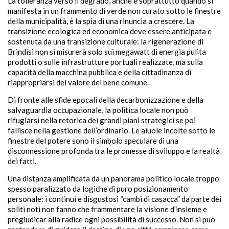
La tolleranza verso il degrado, anche e soprattutto quando si
manifesta in un frammento di verde non curato sotto le finestre
della municipalità, è la spia di una rinuncia a crescere. La
transizione ecologica ed economica deve essere anticipata e
sostenuta da una transizione culturale: la rigenerazione di
Brindisi non si misurerà solo sui megawatt di energia pulita
prodotti o sulle infrastrutture portuali realizzate, ma sulla
capacità della macchina pubblica e della cittadinanza di
riappropriarsi del valore del bene comune.
Di fronte alle sfide epocali della decarbonizzazione e della
salvaguardia occupazionale, la politica locale non può
rifugiarsi nella retorica dei grandi piani strategici se poi
fallisce nella gestione dell’ordinario. Le aiuole incolte sotto le
finestre del potere sono il simbolo speculare di una
disconnessione profonda tra le promesse di sviluppo e la realtà
dei fatti.
Una distanza amplificata da un panorama politico locale troppo
spesso paralizzato da logiche di puro posizionamento
personale: i continui e disgustosi “cambi di casacca” da parte dei
soliti noti non fanno che frammentare la visione d’insieme e
pregiudicar alla radice ogni possibilità di successo. Non si può