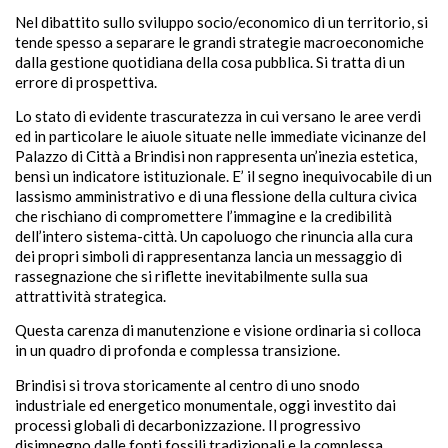
Nel dibattito sullo sviluppo socio/economico di un territorio, si
tende spesso a separare le grandi strategie macroeconomiche
dalla gestione quotidiana della cosa pubblica. Si tratta di un
errore di prospettiva.
Lo stato di evidente trascuratezza in cui versano le aree verdi
ed in particolare le aiuole situate nelle immediate vicinanze del
Palazzo di Città a Brindisi non rappresenta un’inezia estetica,
bensì un indicatore istituzionale. E’ il segno inequivocabile di un
lassismo amministrativo e di una flessione della cultura civica
che rischiano di compromettere l’immagine e la credibilità
dell’intero sistema-città. Un capoluogo che rinuncia alla cura
dei propri simboli di rappresentanza lancia un messaggio di
rassegnazione che si riflette inevitabilmente sulla sua
attrattività strategica.
Questa carenza di manutenzione e visione ordinaria si colloca
in un quadro di profonda e complessa transizione.
Brindisi si trova storicamente al centro di uno snodo
industriale ed energetico monumentale, oggi investito dai
processi globali di decarbonizzazione. Il progressivo
disimpegno dalle fonti fossili tradizionali e la complessa