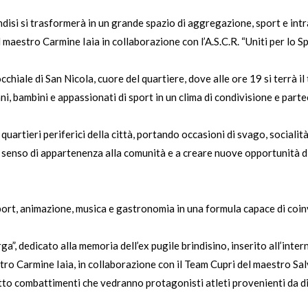
disi si trasformerà in un grande spazio di aggregazione, sport e intr
l maestro Carmine Iaia in collaborazione con l’A.S.C.R. “Uniti per lo Sp
chiale di San Nicola, cuore del quartiere, dove alle ore 19 si terrà il 
i, bambini e appassionati di sport in un clima di condivisione e parte
quartieri periferici della città, portando occasioni di svago, socialità
 il senso di appartenenza alla comunità e a creare nuove opportunità
ort, animazione, musica e gastronomia in una formula capace di coinv
ga”, dedicato alla memoria dell’ex pugile brindisino, inserito all’int
tro Carmine Iaia, in collaborazione con il Team Cupri del maestro Sa
tto combattimenti che vedranno protagonisti atleti provenienti da div