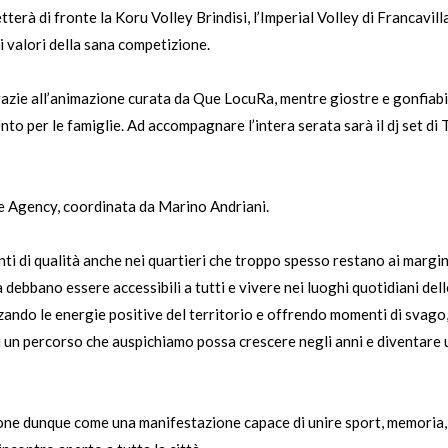
terà di fronte la Koru Volley Brindisi, l’Imperial Volley di Francavil
i valori della sana competizione.
razie all’animazione curata da Que LocuRa, mentre giostre e gonfiabi
nto per le famiglie. Ad accompagnare l’intera serata sarà il dj set di
ce Agency, coordinata da Marino Andriani.
nti di qualità anche nei quartieri che troppo spesso restano ai margi
tà debbano essere accessibili a tutti e vivere nei luoghi quotidiani del
izzando le energie positive del territorio e offrendo momenti di svag
di un percorso che auspichiamo possa crescere negli anni e diventar
opone dunque come una manifestazione capace di unire sport, memoria,