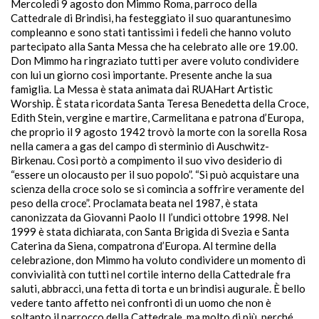
Mercoledì 9 agosto don Mimmo Roma, parroco della
Cattedrale di Brindisi, ha festeggiato il suo quarantunesimo
compleanno e sono stati tantissimi i fedeli che hanno voluto
partecipato alla Santa Messa che ha celebrato alle ore 19.00.
Don Mimmo ha ringraziato tutti per avere voluto condividere
con lui un giorno così importante. Presente anche la sua
famiglia. La Messa è stata animata dai RUAHart Artistic
Worship. È stata ricordata Santa Teresa Benedetta della Croce,
Edith Stein, vergine e martire, Carmelitana e patrona d’Europa,
che proprio il 9 agosto 1942 trovò la morte con la sorella Rosa
nella camera a gas del campo di sterminio di Auschwitz-
Birkenau. Così portò a compimento il suo vivo desiderio di
“essere un olocausto per il suo popolo”. “Si può acquistare una
scienza della croce solo se si comincia a soffrire veramente del
peso della croce”. Proclamata beata nel 1987, è stata
canonizzata da Giovanni Paolo II l’undici ottobre 1998. Nel
1999 è stata dichiarata, con Santa Brigida di Svezia e Santa
Caterina da Siena, compatrona d’Europa. Al termine della
celebrazione, don Mimmo ha voluto condividere un momento di
convivialità con tutti nel cortile interno della Cattedrale fra
saluti, abbracci, una fetta di torta e un brindisi augurale. È bello
vedere tanto affetto nei confronti di un uomo che non è
soltanto il parrocco della Cattedrale, ma molto di più, perché