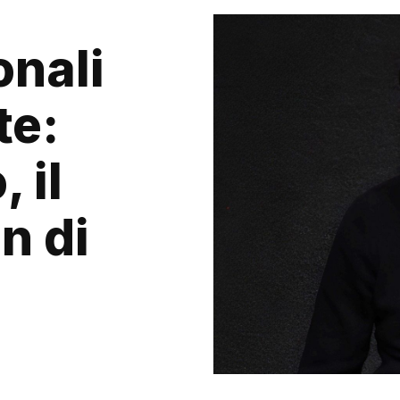
onali
te:
 il
n di