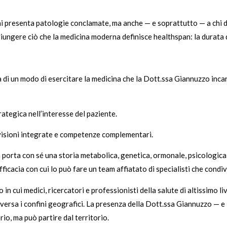
chi presenta patologie conclamate, ma anche — e soprattutto — a chi
iungere ciò che la medicina moderna definisce healthspan: la durata de
di un modo di esercitare la medicina che la Dott.ssa Giannuzzo inca
rategica nell’interesse del paziente.
visioni integrate e competenze complementari.
à porta con sé una storia metabolica, genetica, ormonale, psicologic
icacia con cui lo può fare un team affiatato di specialisti che condiv
n cui medici, ricercatori e professionisti della salute di altissimo l
versa i confini geografici. La presenza della Dott.ssa Giannuzzo — e 
io, ma può partire dal territorio.