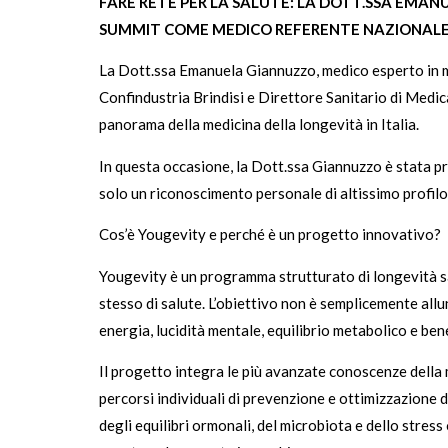
FARE RETE PER LA SALUTE: LA DOTT.SSA EMAN
SUMMIT COME MEDICO REFERENTE NAZIONALE
La Dott.ssa Emanuela Giannuzzo, medico esperto in med
Confindustria Brindisi e Direttore Sanitario di Medica
panorama della medicina della longevità in Italia.
In questa occasione, la Dott.ssa Giannuzzo è stata 
solo un riconoscimento personale di altissimo profilo,
Cos’è Yougevity e perché è un progetto innovativo?
Yougevity è un programma strutturato di longevità san
stesso di salute. L’obiettivo non è semplicemente all
energia, lucidità mentale, equilibrio metabolico e be
Il progetto integra le più avanzate conoscenze della m
percorsi individuali di prevenzione e ottimizzazione 
degli equilibri ormonali, del microbiota e dello stre