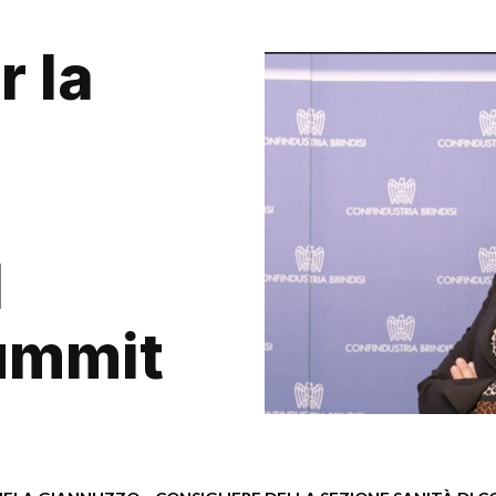
r la
l
ummit