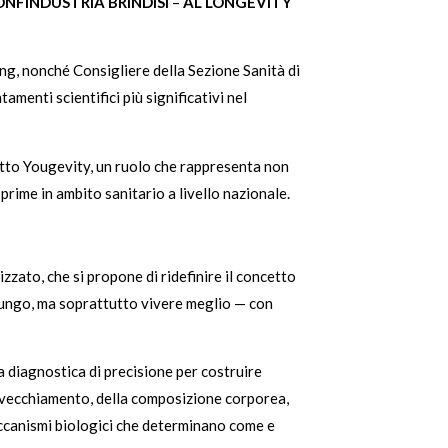
ONFINDUSTRIA BRINDISI
–
AL LONGEVITY
ng, nonché Consigliere della Sezione Sanità di
menti scientifici più significativi nel
tto Yougevity, un ruolo che rappresenta non
prime in ambito sanitario a livello nazionale.
zato, che si propone di ridefinire il concetto
 lungo, ma soprattutto vivere meglio — con
la diagnostica di precisione per costruire
’invecchiamento, della composizione corporea,
meccanismi biologici che determinano come e