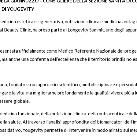
UELA GIANNUZZO – CONSIGLIERE DELLA SEZIONE SANITÀ DI C
 DI YOUGEVITY
icina estetica e rigenerativa, nutrizione clinica e medicina antiagi
l Beauty Clinic, ha preso parte al Longevity Summit, uno degli appunta
presentata ufficialmente come Medico Referente Nazionale del proge
 ma anche una conferma dell’eccellenza che il territorio brindisino es
a, fondato su un approccio scientifico, multidisciplinare e personaliz
ungare la vita, ma migliorarne profondamente la qualità: vivere più a
nessere globale.
edicina funzionale, della nutrizione clinica, della nutraceutica e del
della salute. Attraverso l’analisi approfondita dei biomarcatori dell
ss ossidativo, Yougevity permette di intervenire in modo mirato sui 