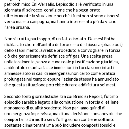
petrolchimico Eni-Versalis. L’episodio si è verificato in una
giornata di scirocco, condizione che ha peggiorato
ulteriormente la situazione perché i fumi non si sono dispersi
verso mare o campagna, ma hanno interessato più da vicino
l’area urbana.
Non si tratta, purtroppo, di un fatto isolato. Da mesi Eni ha
dichiarato che, nell’ambito del processo di chiusura (phase out)
dello stabilimento, avrebbe proceduto a convogliare in torcia
ciò che genericamente definisce off gas. Una scelta presa
unilateralmente, senza alcuna reale giustificazione giuridica,
ambientale o sanitaria. Le immissioni in torcia sono infatti
ammesse solo in casi di emergenza, non certo come pratica
prolungata nel tempo: eppure l’azienda stessa ha annunciato
che questa situazione potrebbe durare addirittura sei mesi.
Secondo fonti giornalistiche, tra cui Brindisi Report, l’ultimo
episodio sarebbe legato alla combustione in torcia di etilene
monomero di qualità scadente. Non parliamo quindi di
un’emergenza imprevista, ma di una decisione consapevole che
comporta rischi molto seri: l’off gas non contiene soltanto
sostanze climalteranti, ma può includere composti tossici e