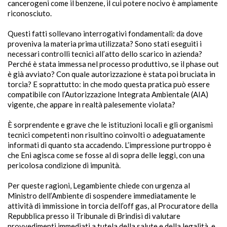
cancerogeni come il benzene, il cui potere nocivo è ampiamente
riconosciuto.
Questi fatti sollevano interrogativi fondamentali: da dove
proveniva la materia prima utilizzata? Sono stati eseguiti i
necessari controlli tecnici all’atto dello scarico in azienda?
Perché è stata immessa nel processo produttivo, se il phase out
è già avviato? Con quale autorizzazione è stata poi bruciata in
torcia? E soprattutto: in che modo questa pratica può essere
compatibile con l’Autorizzazione Integrata Ambientale (AIA)
vigente, che appare in realtà palesemente violata?
È sorprendente e grave che le istituzioni locali e gli organismi
tecnici competenti non risultino coinvolti o adeguatamente
informati di quanto sta accadendo. L’impressione purtroppo è
che Eni agisca come se fosse al di sopra delle leggi, con una
pericolosa condizione di impunità.
Per queste ragioni, Legambiente chiede con urgenza al
Ministro dell’Ambiente di sospendere immediatamente le
attività di immissione in torcia dell’off gas, al Procuratore della
Repubblica presso il Tribunale di Brindisi di valutare
provvedimenti immediati a tutela della salute e della legalità, e