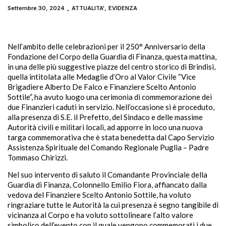
Settembre 30, 2024
ATTUALITA'
,
EVIDENZA
Nell’ambito delle celebrazioni per il 250° Anniversario della
Fondazione del Corpo della Guardia di Finanza, questa mattina,
in una delle più suggestive piazze del centro storico di Brindisi,
quella intitolata alle Medaglie d’Oro al Valor Civile “Vice
Brigadiere Alberto De Falco e Finanziere Scelto Antonio
Sottile”, ha avuto luogo una cerimonia di commemorazione dei
due Finanzieri caduti in servizio. Nell’occasione si è proceduto,
alla presenza di S.E. il Prefetto, del Sindaco e delle massime
Autorità civili e militari locali, ad apporre in loco una nuova
targa commemorativa che è stata benedetta dal Capo Servizio
Assistenza Spirituale del Comando Regionale Puglia – Padre
Tommaso Chirizzi.
Nel suo intervento di saluto il Comandante Provinciale della
Guardia di Finanza, Colonnello Emilio Fiora, affiancato dalla
vedova del Finanziere Scelto Antonio Sottile, ha voluto
ringraziare tutte le Autorità la cui presenza è segno tangibile di
vicinanza al Corpo e ha voluto sottolineare l’alto valore
simbolico dell’evento con il quale vengono commemorati i due