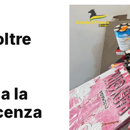
oltre
a la
icenza