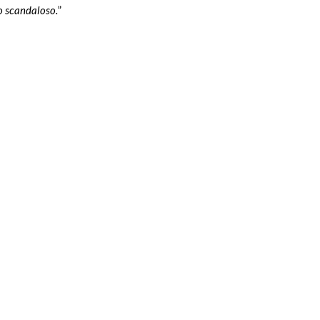
 o scandaloso.
”