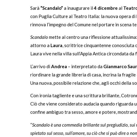
Sarà
“Scandalo”
a inaugurare il
4 dicembre
al
Teatro 
con Puglia Culture al Teatro Italia: la nuova opera di
rinnova l’impegno del Comune nel portare in scena te
Scandalo
mette al centro una riflessione attualissima:
attorno a
Laura
, scrittrice cinquantenne conosciuta
Laura vive nella villa sull’Appia Antica circondata da
L’arrivo di
Andrea
– interpretato da
Gianmarco Saur
riordinare la grande libreria di casa, incrina la fragi
Una nuova, possibile relazione che, agli occhi della 
Con ironia tagliente e una scrittura brillante, Cotron
Ciò che viene considerato audacia quando riguarda u
confine ambiguo tra sesso, amore e potere, mostrando
“
Scandalo è una commedia brillante sul pregiudizio, sui 
spietato sul sesso, sull’amore, su ciò che si può dire o no