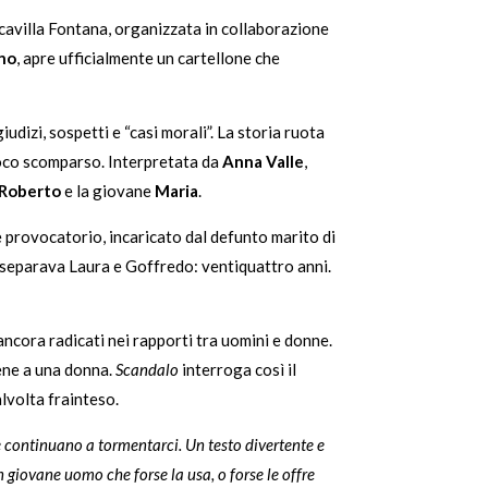
avilla Fontana, organizzata in collaborazione
no
, apre ufficialmente un cartellone che
dizi, sospetti e “casi morali”. La storia ruota
poco scomparso. Interpretata da
Anna Valle
,
Roberto
e la giovane
Maria
.
e provocatorio, incaricato dal defunto marito di
che separava Laura e Goffredo: ventiquattro anni.
ancora radicati nei rapporti tra uomini e donne.
ene a una donna.
Scandalo
interroga così il
lvolta frainteso.
 continuano a tormentarci. Un testo divertente e
n giovane uomo che forse la usa, o forse le offre