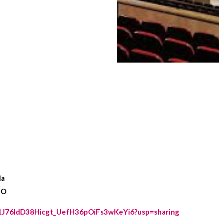
la
EO
rs/1J76IdD38Hicgt_UefH36pOiFs3wKeYi6?usp=sharing