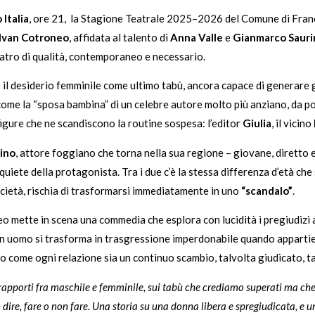
Italia
, ore 21, la Stagione Teatrale 2025–2026 del Comune di Franc
Ivan Cotroneo
, affidata al talento di
Anna Valle
e
Gianmarco Sauri
atro di qualità, contemporaneo e necessario.
 il desiderio femminile come ultimo tabù, ancora capace di generare giu
 come la “sposa bambina” di un celebre autore molto più anziano, da 
 figure che ne scandiscono la routine sospesa: l’editor
Giulia
, il vicino
ino
, attore foggiano che torna nella sua regione – giovane, diretto 
le quiete della protagonista. Tra i due c’è la stessa differenza d’età 
società, rischia di trasformarsi immediatamente in uno
“scandalo”
.
eo mette in scena una commedia che esplora con lucidità i pregiudizi 
n uomo si trasforma in trasgressione imperdonabile quando apparti
 come ogni relazione sia un continuo scambio, talvolta giudicato, ta
rapporti fra maschile e femminile, sui tabù che crediamo superati ma che
n dire, fare o non fare. Una storia su una donna libera e spregiudicata, e u