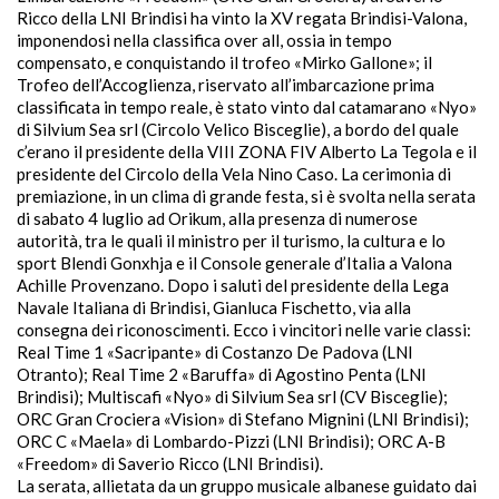
Ricco della LNI Brindisi ha vinto la XV regata Brindisi-Valona,
imponendosi nella classifica over all, ossia in tempo
compensato, e conquistando il trofeo «Mirko Gallone»; il
Trofeo dell’Accoglienza, riservato all’imbarcazione prima
classificata in tempo reale, è stato vinto dal catamarano «Nyo»
di Silvium Sea srl (Circolo Velico Bisceglie), a bordo del quale
c’erano il presidente della VIII ZONA FIV Alberto La Tegola e il
presidente del Circolo della Vela Nino Caso. La cerimonia di
premiazione, in un clima di grande festa, si è svolta nella serata
di sabato 4 luglio ad Orikum, alla presenza di numerose
autorità, tra le quali il ministro per il turismo, la cultura e lo
sport Blendi Gonxhja e il Console generale d’Italia a Valona
Achille Provenzano. Dopo i saluti del presidente della Lega
Navale Italiana di Brindisi, Gianluca Fischetto, via alla
consegna dei riconoscimenti. Ecco i vincitori nelle varie classi:
Real Time 1 «Sacripante» di Costanzo De Padova (LNI
Otranto); Real Time 2 «Baruffa» di Agostino Penta (LNI
Brindisi); Multiscafi «Nyo» di Silvium Sea srl (CV Bisceglie);
ORC Gran Crociera «Vision» di Stefano Mignini (LNI Brindisi);
ORC C «Maela» di Lombardo-Pizzi (LNI Brindisi); ORC A-B
«Freedom» di Saverio Ricco (LNI Brindisi).
La serata, allietata da un gruppo musicale albanese guidato dai