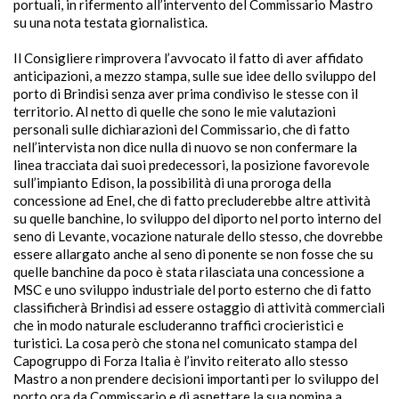
portuali, in rifermento all’intervento del Commissario Mastro
su una nota testata giornalistica.
Il Consigliere rimprovera l’avvocato il fatto di aver affidato
anticipazioni, a mezzo stampa, sulle sue idee dello sviluppo del
porto di Brindisi senza aver prima condiviso le stesse con il
territorio. Al netto di quelle che sono le mie valutazioni
personali sulle dichiarazioni del Commissario, che di fatto
nell’intervista non dice nulla di nuovo se non confermare la
linea tracciata dai suoi predecessori, la posizione favorevole
sull’impianto Edison, la possibilità di una proroga della
concessione ad Enel, che di fatto precluderebbe altre attività
su quelle banchine, lo sviluppo del diporto nel porto interno del
seno di Levante, vocazione naturale dello stesso, che dovrebbe
essere allargato anche al seno di ponente se non fosse che su
quelle banchine da poco è stata rilasciata una concessione a
MSC e uno sviluppo industriale del porto esterno che di fatto
classificherà Brindisi ad essere ostaggio di attività commerciali
che in modo naturale escluderanno traffici crocieristici e
turistici. La cosa però che stona nel comunicato stampa del
Capogruppo di Forza Italia è l’invito reiterato allo stesso
Mastro a non prendere decisioni importanti per lo sviluppo del
porto ora da Commissario e di aspettare la sua nomina a