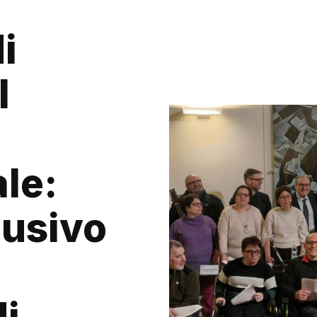
i
l
le:
lusivo