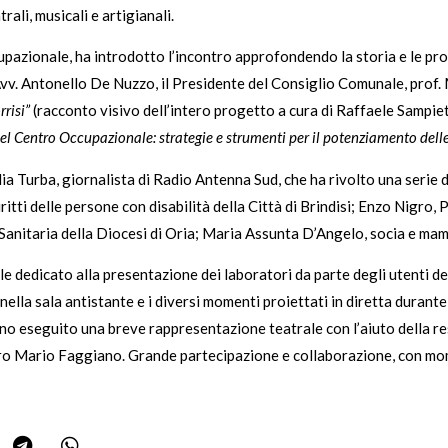
rali, musicali e artigianali.
upazionale, ha introdotto l’incontro approfondendo la storia e le pr
, Avv. Antonello De Nuzzo, il Presidente del Consiglio Comunale, prof.
rrisi”
(racconto visivo dell’intero progetto a cura di Raffaele Sampie
del Centro Occupazionale: strategie e strumenti per il potenziamento de
ia Turba, giornalista di Radio Antenna Sud, che ha rivolto una serie 
ritti delle persone con disabilità della Città di Brindisi; Enzo Nigro,
Sanitaria della Diocesi di Oria; Maria Assunta D’Angelo, socia e mamm
e dedicato alla presentazione dei laboratori da parte degli utenti del 
nella sala antistante e i diversi momenti proiettati in diretta durante 
nno eseguito una breve rappresentazione teatrale con l’aiuto della r
ro Mario Faggiano. Grande partecipazione e collaborazione, con mome