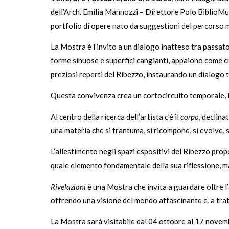
dell’Arch. Emilia Mannozzi – Direttore Polo BiblioMusea
portfolio di opere nato da suggestioni del percorso 
La Mostra è l’invito a un dialogo inatteso tra passato 
forme sinuose e superfici cangianti, appaiono come cr
preziosi reperti del Ribezzo, instaurando un dialogo t
Questa convivenza crea un cortocircuito temporale, in 
Al centro della ricerca dell’artista c’è il
corpo
, declina
una materia che si frantuma, si ricompone, si evolve, 
L’allestimento negli spazi espositivi del Ribezzo prop
quale elemento fondamentale della sua riflessione, ma 
Rivelazioni
è una Mostra che invita a guardare oltre l’a
offrendo una visione del mondo affascinante e, a tratti
La Mostra sarà visitabile dal 04 ottobre al 17 novemb