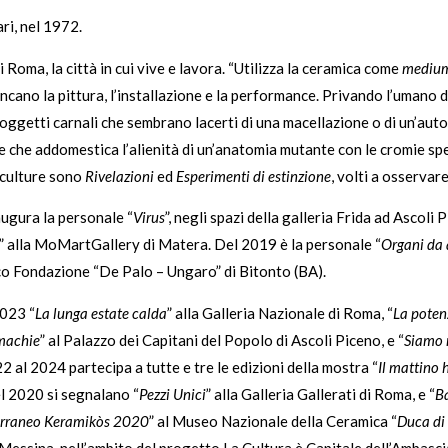
ri, nel 1972.
i Roma, la città in cui vive e lavora. “Utilizza la ceramica come
mediu
ancano la pittura, l’installazione e la performance. Privando l’umano de
oggetti carnali che sembrano lacerti di una macellazione o di un’auto
le che addomestica l’alienità di un’anatomia mutante con le cromie sp
 sculture sono
Rivelazioni
ed
Esperimenti di estinzione
, volti a osservare
augura la personale “
Virus
”, negli spazi della galleria Frida ad Ascoli
” alla MoMartGallery di Matera. Del 2019 è la personale “
Organi da 
o Fondazione “De Palo – Ungaro” di Bitonto (BA).
2023 “
La lunga estate calda
” alla Galleria Nazionale di Roma, “
La poten
machie
” al Palazzo dei Capitani del Popolo di Ascoli Piceno, e “
Siamo 
al 2024 partecipa a tutte e tre le edizioni della mostra “
Il mattino 
l 2020 si segnalano “
Pezzi Unici
” alla Galleria Gallerati di Roma, e “
Ba
rraneo Keramikòs 2020
” al Museo Nazionale della Ceramica “
Duca di
essina, nell’ambito del progetto La Cultura è Capitale dell’Ambasciat