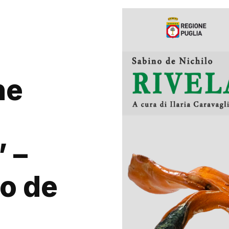
ne
” –
no de