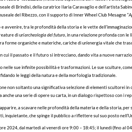
le di Brindisi, della curatrice Ilaria Caravaglio e dell’artista Sabino
museale del Ribezzo, con il supporto di Inner Wheel Club Mesagne “
A
e avvenire, tra le profondità della storia e le vette dell’immaginazion
eature di un’
archeologia del futuro
, in una relazione profonda con le l
ra forme organiche e materiche, cariche di un’energia vitale che tras
cui il passato e il futuro si intrecciano, dando vita a nuove narrazio
to nelle sue infinite possibilità e trasformazioni. Le sue sculture, c
sfidando le leggi della natura e della morfologia tradizionale.
one non soltanto una significativa selezione di elementi scultorei in 
anche una serie di opere su carta, in un dialogo rispettoso con i rep
pparire, a scavare nelle profondità della materia e della storia, per s
, inquietante, che spinge il pubblico a riflettere sul suo posto nell’U
re 2024, dal martedì al venerdì ore 9:00 – 18:45; il lunedì (fino al 