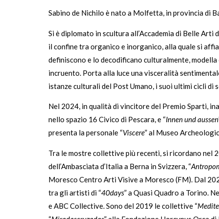
Sabino de Nichilo è nato a Molfetta, in provincia di Ba
Si è diplomato in scultura all’Accademia di Belle Arti d
il confine tra organico e inorganico, alla quale si affi
definiscono e lo decodificano culturalmente, modella 
incruento. Porta alla luce una visceralità sentimenta
istanze culturali del Post Umano, i suoi ultimi cicli di
Nel 2024, in qualità di vincitore del Premio Sparti, in
nello spazio 16 Civico di Pescara, e “
Innen und aussen
presenta la personale “
Viscere
” al Museo Archeologic
Tra le mostre collettive più recenti, si ricordano nel 
dell’Ambasciata d’Italia a Berna in Svizzera, “
Antropo
Moresco Centro Arti Visive a Moresco (FM). Dal 2022 
tra gli artisti di “
40days
” a Quasi Quadro a Torino. Ne
e ABC Collective. Sono del 2019 le collettive “
Medite
“
Miradascruzadas
” alla Fondazione Horcynus Orca di M