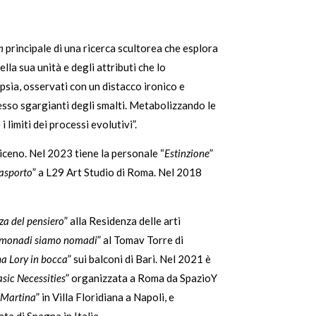
m
principale di una ricerca scultorea che esplora
lla sua unità e degli attributi che lo
psia, osservati con un distacco ironico e
esso sgargianti degli smalti. Metabolizzando le
 i limiti dei processi evolutivi”.
 Piceno. Nel 2023 tiene la personale “
Estinzione
”
asporto
” a L29 Art Studio di Roma. Nel 2018
za del pensiero
” alla Residenza delle arti
monadi siamo nomadi
” al Tomav Torre di
ha Lory in bocca
” sui balconi di Bari. Nel 2021 è
sic Necessities
” organizzata a Roma da SpazioY
 Martina
” in Villa Floridiana a Napoli, e
a di Spagna in Italia.