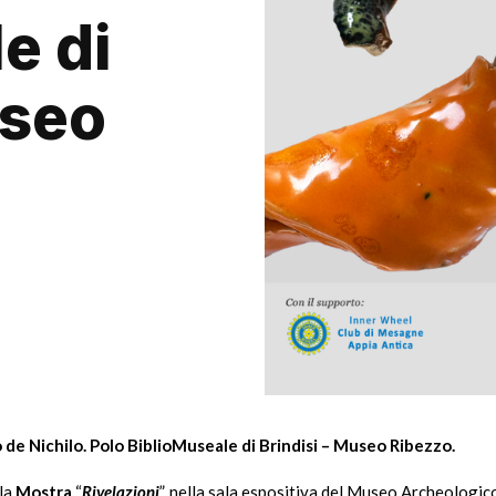
e di
useo
o de Nichilo. Polo BiblioMuseale di Brindisi – Museo Ribezzo.
ala
Mostra
“
Rivelazioni
”, nella sala espositiva del Museo Archeologi