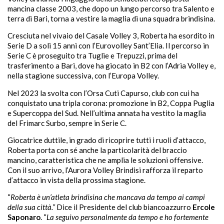
mancina classe 2003, che dopo un lungo percorso tra Salento e
terra di Bari, torna a vestire la maglia di una squadra brindisina.
Cresciuta nel vivaio del Casale Volley 3, Roberta ha esordito in
Serie D a soli 15 anni con l’Eurovolley Sant’Elia. Il percorso in
Serie C è proseguito tra Tuglie e Trepuzzi, prima del
trasferimento a Bari, dove ha giocato in B2 con l’Adria Volley e,
nella stagione successiva, con l’Europa Volley.
Nel 2023 la svolta con l’Orsa Cuti Capurso, club con cui ha
conquistato una tripla corona: promozione in B2, Coppa Puglia
e Supercoppa del Sud. Nell’ultima annata ha vestito la maglia
del Frimarc Surbo, sempre in Serie C.
Giocatrice duttile, in grado di ricoprire tutti i ruoli d’attacco,
Roberta porta con sé anche la particolarità del braccio
mancino, caratteristica che ne amplia le soluzioni offensive.
Con il suo arrivo, l’Aurora Volley Brindisi rafforza il reparto
d’attacco in vista della prossima stagione.
“
Roberta è un’atleta brindisina che mancava da tempo ai campi
della sua città.”
Dice il Presidente del club biancoazzurro
Ercole
Saponaro
. “
La seguivo personalmente da tempo e ho fortemente