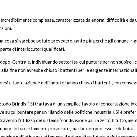
e incredibilmente complessa, caratterizzata da enormi difficoltà e da
zioni.
alcosa si sarebbe potuto prevedere, tanto più perché gli annunci rigu
parte di interlocutori qualificati.
l dopo-Centrale, individuando settori su cui puntare per non subire i co
 alla fine non avrebbe chiuso i battenti per le esigenze internazionali
da mesi e tante aziende dell’indotto hanno chiuso i battenti, con cons
etodo Brindisi”. Si trattava di un semplice tavolo di concertazione in c
 su cui puntare per un rilancio delle politiche industriali. Si è prefer
raverso l’utilizzo del sistema “condivisione pari a zero”. Il tutto, me
e danno lo ha certamente provocato, ma che non può essere definita la
edicine palliative per attenuare il dolore di un futuro a tinte sempre