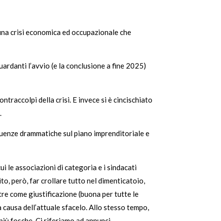
 una crisi economica ed occupazionale che
ardanti l’avvio (e la conclusione a fine 2025)
ntraccolpi della crisi. E invece si è cincischiato
.
eguenze drammatiche sul piano imprenditoriale e
ui le associazioni di categoria e i sindacati
ito, però, far crollare tutto nel dimenticatoio,
ntre come giustificazione (buona per tutte le
 causa dell’attuale sfacelo. Allo stesso tempo,
 più fosche. Ci riferiamo ad annunci