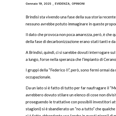
Gennaio 19, 2025
EVIDENZA
,
OPINIONI
Brindisi sta vivendo una fase della sua storia recent
nessuno avrebbe potuto immaginare in queste propor
Il dato che provoca non poca amarezza, però, è che qu
della fase di decarbonizzazione erano stati tanti e da 
A Brindisi, quindi, ci si sarebbe dovuti interrogare su
a lungo, forse nella speranza che l’impianto di Cerano
I gruppi della “Federico II”, però, sono fermi ormai 
occupazionale.
Da un lato si è fatto di tutto per far naufragare il “M
avrebbero dovuto stilare un elenco di cose non divisive
proseguendo le trattative con possibili investitori att
stagioni) si è sbandierato un “no a tutto” che qualch
si è fatto abbondante uso (anche in questi giorni) di m