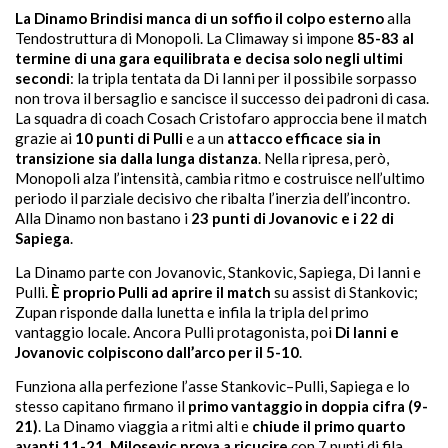
La Dinamo Brindisi manca di un soffio il colpo esterno
alla
Tendostruttura di Monopoli. La Climaway si impone
85-83 al
termine di una gara equilibrata e decisa solo negli ultimi
secondi
: la tripla tentata da Di Ianni per il possibile sorpasso
non trova il bersaglio e sancisce il successo dei padroni di casa.
La squadra di coach Cosach Cristofaro approccia bene il match
grazie ai
10 punti di Pulli
e a un
attacco efficace sia in
transizione sia dalla lunga distanza
. Nella ripresa, però,
Monopoli alza l’intensità, cambia ritmo e costruisce nell’ultimo
periodo il parziale decisivo che ribalta l’inerzia dell’incontro.
Alla Dinamo non bastano i
23 punti di Jovanovic e i 22 di
Sapiega
.
La Dinamo parte con Jovanovic, Stankovic, Sapiega, Di Ianni e
Pulli.
È proprio Pulli ad aprire il match
su assist di Stankovic;
Zupan risponde dalla lunetta e infila la tripla del primo
vantaggio locale. Ancora Pulli protagonista, poi
Di Ianni e
Jovanovic colpiscono dall’arco per il 5-10
.
Funziona alla perfezione l’asse Stankovic–Pulli, Sapiega e lo
stesso capitano firmano il
primo vantaggio in doppia cifra (9-
21)
. La Dinamo viaggia a ritmi alti e
chiude il primo quarto
avanti 11-21
.
Milosevic prova a ricucire
con 7 punti di fila