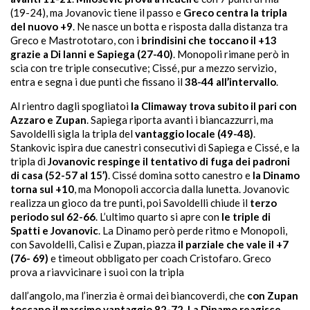
(19-24), ma Jovanovic tiene il passo e
Greco centra la tripla
del nuovo +9
. Ne nasce un botta e risposta dalla distanza tra
Greco e Mastrototaro, con i
brindisini che toccano il +13
grazie a Di Ianni e Sapiega (27-40)
. Monopoli rimane però in
scia con tre triple consecutive; Cissé, pur a mezzo servizio,
entra e segna i due punti che fissano il
38-44 all’intervallo
.
Al rientro dagli spogliatoi
la Climaway trova subito il pari con
Azzaro e Zupan
. Sapiega riporta avanti i biancazzurri, ma
Savoldelli sigla la tripla del
vantaggio locale (49-48)
.
Stankovic ispira due canestri consecutivi di Sapiega e Cissé, e la
tripla di
Jovanovic respinge il tentativo di fuga dei padroni
di casa (52-57 al 15’)
. Cissé domina sotto canestro e
la Dinamo
torna sul +10
, ma Monopoli accorcia dalla lunetta. Jovanovic
realizza un gioco da tre punti, poi Savoldelli chiude il
terzo
periodo sul 62-66
. L’ultimo quarto si apre con
le triple di
Spatti e Jovanovic
. La Dinamo però perde ritmo e Monopoli,
con Savoldelli, Calisi e Zupan, piazza
il parziale che vale il +7
(76- 69)
e timeout obbligato per coach Cristofaro. Greco
prova a riavvicinare i suoi con la tripla
dall’angolo, ma l’inerzia è ormai dei biancoverdi, che
con Zupan
toccano il massimo vantaggio 82-72
.
La Dinamo reagisce