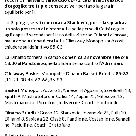
d’orgoglio
:
tre triple consecutive
riportano la gara in
equilibrio per il
-4.
Sapiega, servito ancora da Stankovic, porta la squadra a
un solo possesso di distanza
. La palla persa di Calisi regala
agli ospiti 8 secondi per il tiro della vittoria:
Di Ianni ci prova,
ma la conclusione è corta
. La Climaway Monopoli può così
chiudere sul definitivo 85-83.
La Dinamo tornerà in campo
domenica 23 novembre alle ore
18:00 al PalaZumbo
, nella sfida interna contro l’
Adria Bari
.
Climaway Basket Monopoli – Dinamo Basket Brindisi 85-83
(11-21, 38-44, 62-66, 85-83)
Basket Monopoli
: Azzaro 3, Annese, El Agbani 5, Savoldelli 13,
Spatti 9, Mastrototaro 6, Calisi 14, Zupan 22, Milosevic 13,
Mastroianni ne, Pirrelli ne, Indiveri ne. Coach: Ponticiello
Dinamo Brindisi
: Greco 12, Stankovic, Jovanovic 23, Pulli 10,
Di Ianni 8, Sapiega 22, Cissè 8, Pantile ne, Costabile ne, Sannelli
ne, Paciulli ne. Coach: Cristofaro
Arbitri: Greco – Loccisano