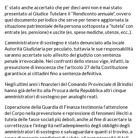
E’ stato anche accertato che per dieci anni non è mai stato
presentato al Giudice Tutelare il “Rendiconto annuale”, ovvero
quel documento periodico che serve per tenere aggiornata la
situazione patrimoniale della persona sottoposta a “tutela” con
entrate (es. pensione) e uscite (es. spese mediche, utenze, ecc..).
L’amministratore di sostegno è stato denunciato alla locale
Autorità Giudiziaria per peculato, tuttavia le sue responsabilità
saranno accertate solo all’esito del giudizio con sentenza
penale irrevocabile. Nei confronti dello stesso vige, infatti, la
presunzione di innocenza che l’articolo 27 della Costituzione
garantisce ai cittadini fino a sentenza definitiva.
Negli ultimi anni i finanzieri del Comando Provinciale di Brindisi
hanno già deferito alla Procura della Repubblica altri cinque
amministratori di sostegno per analoghi reati.
L’operazione della Guardia di Finanza testimonia l’attenzione
del Corpo nella prevenzione e repressione di fenomeni illeciti a
tutela delle fasce sociali più deboli, anche al fine di accertare la
correttezza e l’integrità nell’adempimento degli obblighi degli
amministratori di sostegno e salvaguardare quanti si trovino, a
causa di precarie condizioni di salute, ad aver necessità di tali