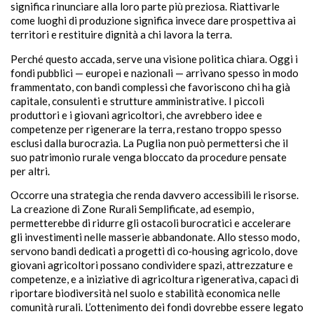
significa rinunciare alla loro parte più preziosa. Riattivarle
come luoghi di produzione significa invece dare prospettiva ai
territori e restituire dignità a chi lavora la terra.
Perché questo accada, serve una visione politica chiara. Oggi i
fondi pubblici — europei e nazionali — arrivano spesso in modo
frammentato, con bandi complessi che favoriscono chi ha già
capitale, consulenti e strutture amministrative. I piccoli
produttori e i giovani agricoltori, che avrebbero idee e
competenze per rigenerare la terra, restano troppo spesso
esclusi dalla burocrazia. La Puglia non può permettersi che il
suo patrimonio rurale venga bloccato da procedure pensate
per altri.
Occorre una strategia che renda davvero accessibili le risorse.
La creazione di Zone Rurali Semplificate, ad esempio,
permetterebbe di ridurre gli ostacoli burocratici e accelerare
gli investimenti nelle masserie abbandonate. Allo stesso modo,
servono bandi dedicati a progetti di co‑housing agricolo, dove
giovani agricoltori possano condividere spazi, attrezzature e
competenze, e a iniziative di agricoltura rigenerativa, capaci di
riportare biodiversità nel suolo e stabilità economica nelle
comunità rurali. L’ottenimento dei fondi dovrebbe essere legato