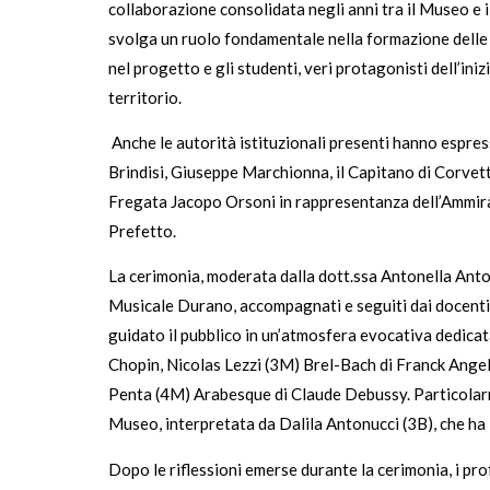
collaborazione consolidata negli anni tra il Museo e 
svolga un ruolo fondamentale nella formazione delle nu
nel progetto e gli studenti, veri protagonisti dell’in
territorio.
Anche le autorità istituzionali presenti hanno espress
Brindisi, Giuseppe Marchionna, il Capitano di Corvet
Fregata Jacopo Orsoni in rappresentanza dell’Ammira
Prefetto.
La cerimonia, moderata dalla dott.ssa Antonella Anton
Musicale Durano, accompagnati e seguiti dai docenti p
guidato il pubblico in un’atmosfera evocativa dedicata 
Chopin, Nicolas Lezzi (3M) Brel-Bach di Franck Angel
Penta (4M) Arabesque di Claude Debussy. Particolarmen
Museo, interpretata da Dalila Antonucci (3B), che ha 
Dopo le riflessioni emerse durante la cerimonia, i pr