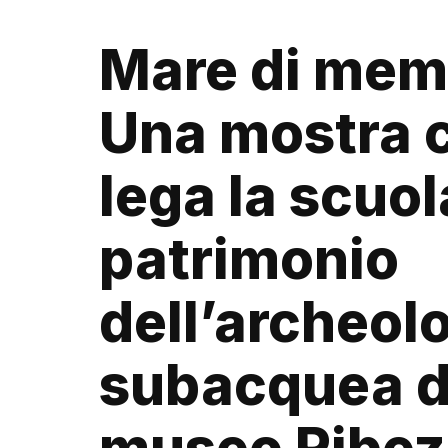
Mare di mem
Una mostra 
lega la scuol
patrimonio
dell’archeol
subacquea d