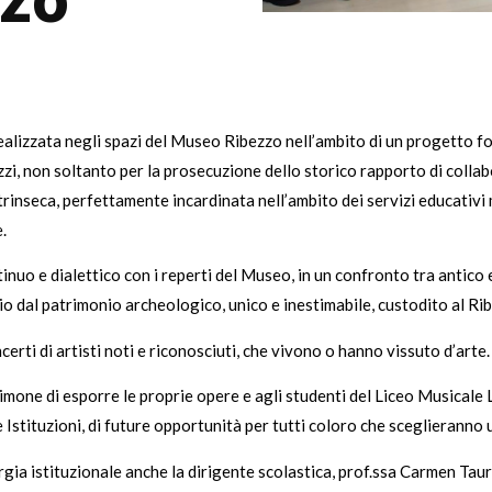
zo
ealizzata negli spazi del Museo Ribezzo nell’ambito di un progetto f
zzi, non soltanto per la prosecuzione dello storico rapporto di colla
inseca, perfettamente incardinata nell’ambito dei servizi educativi m
.
inuo e dialettico con i reperti del Museo, in un confronto tra antico 
io dal patrimonio archeologico, unico e inestimabile, custodito al Ri
erti di artisti noti e riconosciuti, che vivono o hanno vissuto d’arte.
 Simone di esporre le proprie opere e agli studenti del Liceo Musicale
 Istituzioni, di future opportunità per tutti coloro che sceglieranno un
gia istituzionale anche la dirigente scolastica, prof.ssa Carmen Tauri