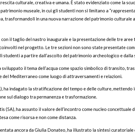
rescita culturale, creativa e umana. È stato evidenziato come la scuo
atrimonio museale, in cui gli studenti non si limitano a “rappresenta
uea, trasformandoli in una nuova narrazione del patrimonio culturale
va con il taglio del nastro inaugurale e la presentazione delle tre ar
coinvolti nel progetto. Le tre sezioni non sono state presentate com
li studenti a partire dall’ascolto del patrimonio archeologico e dal
sviluppato il tema dell’acqua come spazio simbolico di transito, tra
ne del Mediterraneo come luogo di attraversamenti e relazioni.
, ha indagato la stratificazione del tempo e delle culture, mettendo 
sione sul dialogo tra permanenza e trasformazione.
is (5A), ha assunto il valore dell’incontro come nucleo concettuale 
 intesa come risorsa e non come distanza.
esentata ancora da Giulia Donateo, ha illustrato la sintesi curatorial