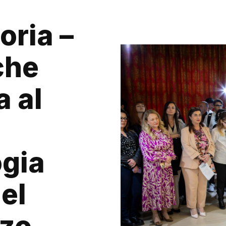
oria –
che
a al
ogia
el