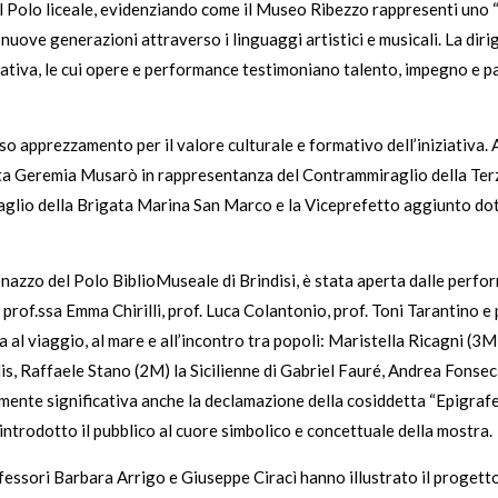
il Polo liceale, evidenziando come il Museo Ribezzo rappresenti uno “s
ove generazioni attraverso i linguaggi artistici e musicali. La dirig
iziativa, le cui opere e performance testimoniano talento, impegno e pa
o apprezzamento per il valore culturale e formativo dell’iniziativa. 
ta Geremia Musarò in rappresentanza del Contrammiraglio della Terza 
glio della Brigata Marina San Marco e la Viceprefetto aggiunto do
azzo del Polo BiblioMuseale di Brindisi, è stata aperta dalle perfor
rof.ssa Emma Chirilli, prof. Luca Colantonio, prof. Toni Tarantino e 
al viaggio, al mare e all’incontro tra popoli: Maristella Ricagni (3M)
is, Raffaele Stano (2M) la Sicilienne di Gabriel Fauré, Andrea Fonse
te significativa anche la declamazione della cosiddetta “Epigrafe de
introdotto il pubblico al cuore simbolico e concettuale della mostra.
ofessori Barbara Arrigo e Giuseppe Ciracì hanno illustrato il proget