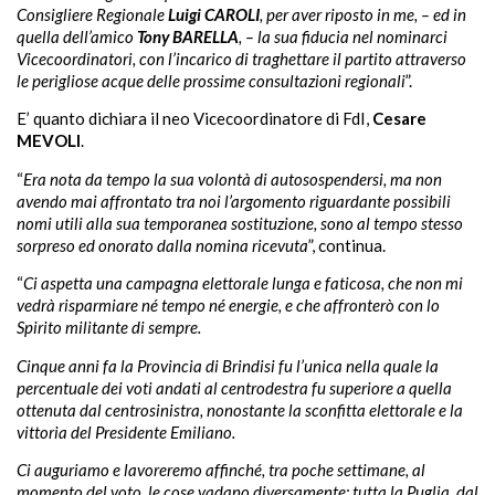
Consigliere Regionale
Luigi CAROLI
, per aver riposto in me, – ed in
quella dell’amico
Tony BARELLA
, – la sua fiducia nel nominarci
Vicecoordinatori, con l’incarico di traghettare il partito attraverso
le perigliose acque delle prossime consultazioni regionali
”.
E’ quanto dichiara il neo Vicecoordinatore di FdI,
Cesare
MEVOLI
.
“
Era nota da tempo la sua volontà di autosospendersi, ma non
avendo mai affrontato tra noi l’argomento riguardante possibili
nomi utili alla sua temporanea sostituzione, sono al tempo stesso
sorpreso ed onorato dalla nomina ricevuta
”, continua.
“
Ci aspetta una campagna elettorale lunga e faticosa, che non mi
vedrà risparmiare né tempo né energie, e che affronterò con lo
Spirito militante di sempre.
Cinque anni fa la Provincia di Brindisi fu l’unica nella quale la
percentuale dei voti andati al centrodestra fu superiore a quella
ottenuta dal centrosinistra, nonostante la sconfitta elettorale e la
vittoria del Presidente Emiliano.
Ci auguriamo e lavoreremo affinché, tra poche settimane, al
momento del voto, le cose vadano diversamente: tutta la Puglia, dal