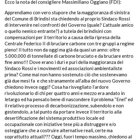
Ecco la nota del consigliere Massimiliano Oggiano (FDI):
Apprendiamo con vero stupore che la maggioranza di sinistra
del Comune di Brindisi sta chiedendo al proprio Sindaco Rossi
di intervenire nei confronti del Governo (quale? L’attuale amico
o quello nemico entrante?) a tutela dei brindisini con
compensazioni per il territorio a causa della ripresa della
Centrale Federico II di bruciare carbone con tre gruppi a regime
pieno! Il tutto non da oggi ma già da quasi un anno: oltre
5.000.000 di tonnellate di carbone bruciato e da bruciare entro
fine anno!!! Dove erano i duri e puri della maggioranza del
Sindaco Rossi e i movimenti ed associazioni ambientaliste
prima? Come mai non hanno sostenuto ciò che sostenevamo
già due mesi fa e che stranamente all’alba del nuovo Governo
chiedono invece oggi? Cosa ha risvegliato l’ardore
rivoluzionario di chi per quattro anni e mezzo era andato in
letargo ed ha pensato bene di nascondere il problema “Enel” ed
il relativo processo di decarbonizzazione, subendolo e non
gestendolo, a tal punto da portare invece il territorio alla
desertificazione del sistema produttivo locale ed
occupazionale con iniziative tese più a distruggere e/o
osteggiare che a costruire alternative reali, certe ma
soprattutto attuali??? Oggi, fuori tempo massimo, chiedono al