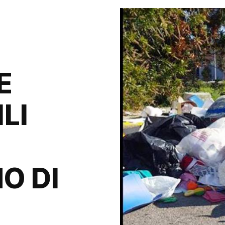
E
LI
O DI