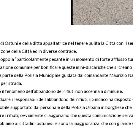
Ostuni e della ditta appaltatrice nel tenere pulita la Città con il serv
e zone della Città ed in diverse contrade.
 Coppola “particolarmente pesante in un momento di forte afflusso t
azione comunale per bonificare queste mini-discariche che si creano s
i da parte della Polizia Municipale guidata dal comandante Maurizio Na
 per strada.
l fenomeno dell’abbandono dei rifiuti non accenna a diminuire.
iduare i responsabili dell’abbandono dei rifiuti, il Sindaco ha disposto 
mobile supportato dal personale della Polizia Urbana in borghese che 
e i rifiuti; ovviamente ci auguriamo che questa comunicazione serva a
dobbiamo ai cittadini ostunesi, e sono la maggioranza, che con grande 