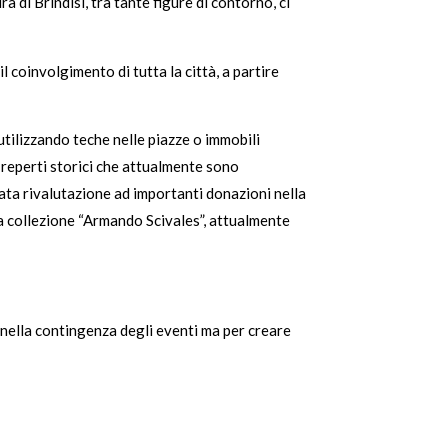
di Brindisi, tra tante figure di contorno, ci
coinvolgimento di tutta la città, a partire
tilizzando teche nelle piazze o immobili
 i reperti storici che attualmente sono
uata rivalutazione ad importanti donazioni nella
 la collezione “Armando Scivales”, attualmente
 nella contingenza degli eventi ma per creare