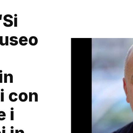
“Si
museo
in
ri con
e i