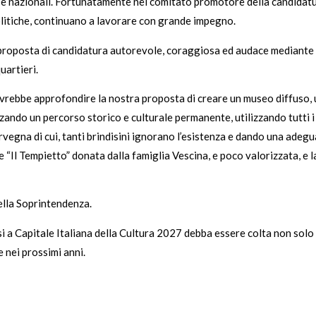
 e nazionali. Fortunatamente nel comitato promotore della candidatura 
politiche, continuano a lavorare con grande impegno.
roposta di candidatura autorevole, coraggiosa ed audace mediante il 
uartieri.
rebbe approfondire la nostra proposta di creare un museo diffuso, u
alizzando un percorso storico e culturale permanente, utilizzando tutti
rvegna di cui, tanti brindisini ignorano l’esistenza e dando una adeg
e “Il Tempietto” donata dalla famiglia Vescina, e poco valorizzata, e
lla Soprintendenza.
si a Capitale Italiana della Cultura 2027 debba essere colta non solo
e nei prossimi anni.