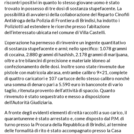
riscontri positivi in quanto lo stesso giovane uomo è stato
trovato in possesso di tre dosi di sostanza stupefacente. La
possibilità di avvalersi della collaborazione del Reparto Cinofili
Antidroga della Polizia di Frontiera di Brindisi, ha indotto i
Poliziotti ad estendere le ricerche presso l’abitazione
dell’interessato ubicata nel comune di Villa Castelli.
L’operazione ha permesso di rinvenire un ingente quantitativo
di sostanza stupefacente e armi; nello specifico: 1.078 grammi
di cocaina, 2.880 grammi di hashish, 2.178 grammi di marijuana,
oltre a tre bilancini di precisione e materiale idoneo al
confezionamento delle dosi. Inoltre sono state rinvenute due
pistole con matricola abrasa, entrambe calibro 9×21, complete
di quattro caricatori e 107 cartucce dello stesso calibro nonchè
una somma di denaro pari a 5.590 euro in banconote di vario
taglio, ritenuta provento dell’attività di spaccio. Quanto
rinvenuto è stato sequestrato e messo a disposizione
dell’Autorità Giudiziaria.
A fronte degli evidenti elementi di reità raccolti a suo carico, il
quarantunenne è stato arrestato e, come disposto dal P.M. di
turno presso la Procura della Repubblica di Brindisi, al termine
delle formalità di rito è stato accompagnato presso la Casa