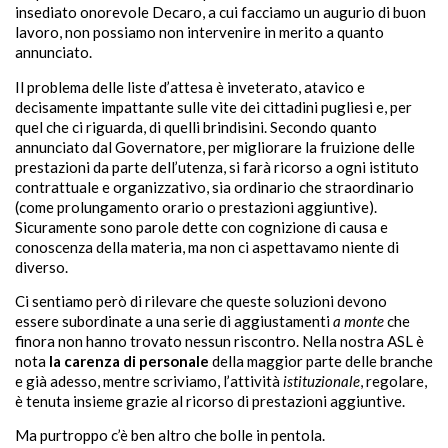
insediato onorevole Decaro, a cui facciamo un augurio di buon
lavoro, non possiamo non intervenire in merito a quanto
annunciato.
Il problema delle liste d’attesa è inveterato, atavico e
decisamente impattante sulle vite dei cittadini pugliesi e, per
quel che ci riguarda, di quelli brindisini. Secondo quanto
annunciato dal Governatore, per migliorare la fruizione delle
prestazioni da parte dell’utenza, si farà ricorso a ogni istituto
contrattuale e organizzativo, sia ordinario che straordinario
(come prolungamento orario o prestazioni aggiuntive).
Sicuramente sono parole dette con cognizione di causa e
conoscenza della materia, ma non ci aspettavamo niente di
diverso.
Ci sentiamo però di rilevare che queste soluzioni devono
essere subordinate a una serie di aggiustamenti
a monte
che
finora non hanno trovato nessun riscontro. Nella nostra ASL è
nota
la carenza di personale
della maggior parte delle branche
e già adesso, mentre scriviamo, l’attività
istituzionale
, regolare,
è tenuta insieme grazie al ricorso di prestazioni aggiuntive.
Ma purtroppo c’è ben altro che bolle in pentola.