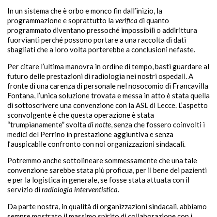
In un sistema che è orbo e monco fin dall’inizio, la
programmazione e soprattutto la
verifica
di quanto
programmato diventano pressoché impossibili o addirittura
fuorvianti perché possono portare a una raccolta di dati
sbagliati che a loro volta porterebbe a conclusioni nefaste.
Per citare l’ultima manovra in ordine di tempo, basti guardare al
futuro delle prestazioni di radiologia nei nostri ospedali. A
fronte di una carenza di personale nel nosocomio di Francavilla
Fontana, l’unica soluzione trovata e messa in atto è stata quella
di sottoscrivere una convenzione con la ASL di Lecce. L’aspetto
sconvolgente è che questa operazione è stata
“trumpianamente” svolta
di notte
, senza che fossero coinvolti i
medici del Perrino in prestazione aggiuntiva e senza
l’auspicabile confronto con noi organizzazioni sindacali.
Potremmo anche sottolineare sommessamente che una tale
convenzione sarebbe stata più proficua, per il bene dei pazienti
e per la logistica in generale, se fosse stata attuata con il
servizio di
radiologia interventistica
.
Da parte nostra, in qualità di organizzazioni sindacali, abbiamo
sempre mostrato il massimo spirito di collaborazione con i