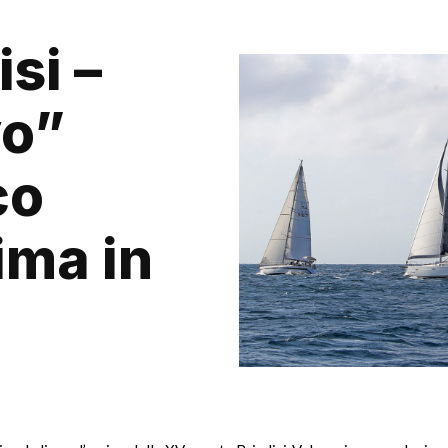
si –
yo”
co
ima in