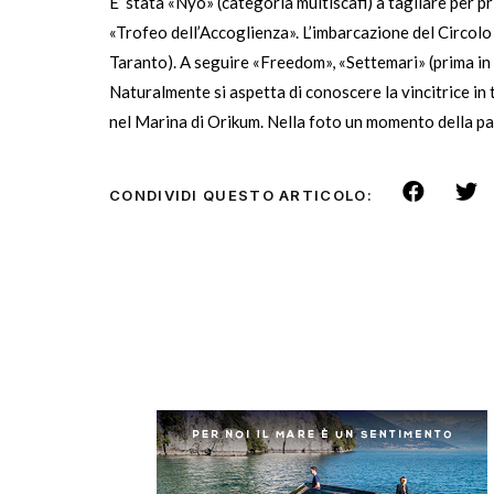
E’ stata «Nyo» (categoria multiscafi) a tagliare per pr
«Trofeo dell’Accoglienza». L’imbarcazione del Circolo
Taranto). A seguire «Freedom», «Settemari» (prima in 
Naturalmente si aspetta di conoscere la vincitrice i
nel Marina di Orikum. Nella foto un momento della pa
CONDIVIDI QUESTO ARTICOLO: