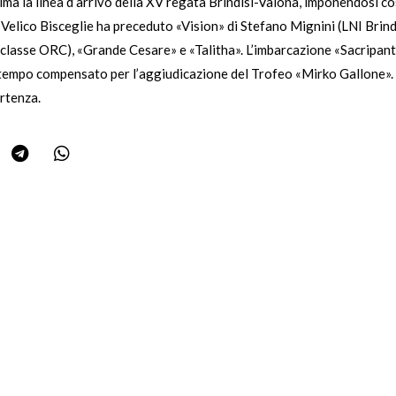
ima la linea d’arrivo della XV regata Brindisi-Valona, imponendosi così
 Velico Bisceglie ha preceduto «Vision» di Stefano Mignini (LNI Brind
classe ORC), «Grande Cesare» e «Talitha». L’imbarcazione «Sacripante»
n tempo compensato per l’aggiudicazione del Trofeo «Mirko Gallone»
rtenza.