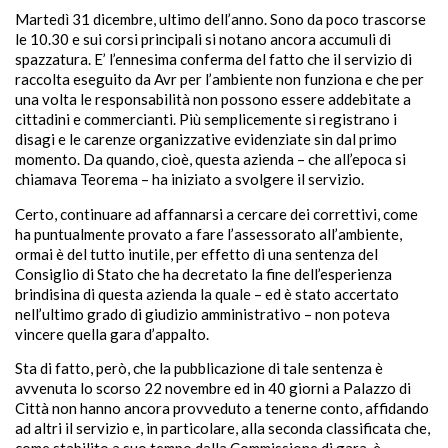
Martedì 31 dicembre, ultimo dell’anno. Sono da poco trascorse
le 10.30 e sui corsi principali si notano ancora accumuli di
spazzatura. E’ l’ennesima conferma del fatto che il servizio di
raccolta eseguito da Avr per l’ambiente non funziona e che per
una volta le responsabilità non possono essere addebitate a
cittadini e commercianti. Più semplicemente si registrano i
disagi e le carenze organizzative evidenziate sin dal primo
momento. Da quando, cioè, questa azienda – che all’epoca si
chiamava Teorema – ha iniziato a svolgere il servizio.
Certo, continuare ad affannarsi a cercare dei correttivi, come
ha puntualmente provato a fare l’assessorato all’ambiente,
ormai è del tutto inutile, per effetto di una sentenza del
Consiglio di Stato che ha decretato la fine dell’esperienza
brindisina di questa azienda la quale – ed è stato accertato
nell’ultimo grado di giudizio amministrativo – non poteva
vincere quella gara d’appalto.
Sta di fatto, però, che la pubblicazione di tale sentenza è
avvenuta lo scorso 22 novembre ed in 40 giorni a Palazzo di
Città non hanno ancora provveduto a tenerne conto, affidando
ad altri il servizio e, in particolare, alla seconda classificata che,
come stabilito a suo tempo dalla Commissione di gara, è