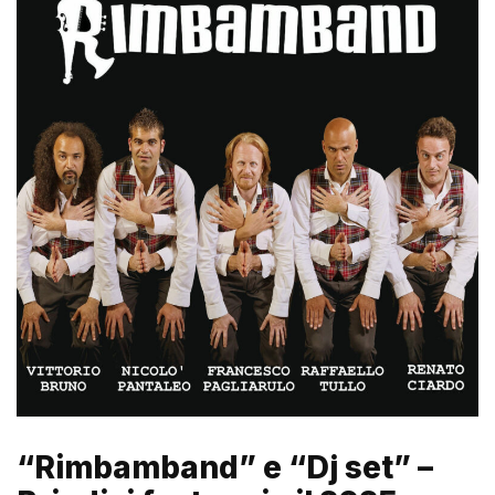
“Rimbamband” e “Dj set” –