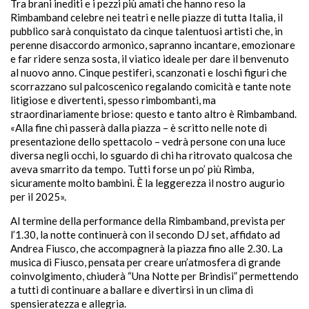
Tra brani inediti e i pezzi più amati che hanno reso la
Rimbamband celebre nei teatri e nelle piazze di tutta Italia, il
pubblico sarà conquistato da cinque talentuosi artisti che, in
perenne disaccordo armonico, sapranno incantare, emozionare
e far ridere senza sosta, il viatico ideale per dare il benvenuto
al nuovo anno. Cinque pestiferi, scanzonati e loschi figuri che
scorrazzano sul palcoscenico regalando comicità e tante note
litigiose e divertenti, spesso rimbombanti, ma
straordinariamente briose: questo e tanto altro è Rimbamband.
«Alla fine chi passerà dalla piazza – è scritto nelle note di
presentazione dello spettacolo – vedrà persone con una luce
diversa negli occhi, lo sguardo di chi ha ritrovato qualcosa che
aveva smarrito da tempo. Tutti forse un po’ più Rimba,
sicuramente molto bambini. È la leggerezza il nostro augurio
per il 2025».
Al termine della performance della Rimbamband, prevista per
l’1.30, la notte continuerà con il secondo DJ set, affidato ad
Andrea Fiusco, che accompagnerà la piazza fino alle 2.30. La
musica di Fiusco, pensata per creare un’atmosfera di grande
coinvolgimento, chiuderà “Una Notte per Brindisi” permettendo
a tutti di continuare a ballare e divertirsi in un clima di
spensieratezza e allegria.