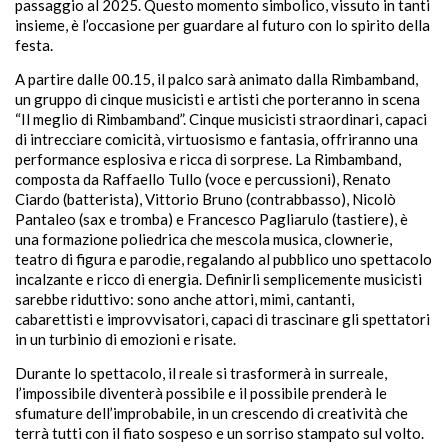
passaggio al 2025. Questo momento simbolico, vissuto in tanti
insieme, è l’occasione per guardare al futuro con lo spirito della
festa.
A partire dalle 00.15, il palco sarà animato dalla Rimbamband,
un gruppo di cinque musicisti e artisti che porteranno in scena
“Il meglio di Rimbamband”. Cinque musicisti straordinari, capaci
di intrecciare comicità, virtuosismo e fantasia, offriranno una
performance esplosiva e ricca di sorprese. La Rimbamband,
composta da Raffaello Tullo (voce e percussioni), Renato
Ciardo (batterista), Vittorio Bruno (contrabbasso), Nicolò
Pantaleo (sax e tromba) e Francesco Pagliarulo (tastiere), è
una formazione poliedrica che mescola musica, clownerie,
teatro di figura e parodie, regalando al pubblico uno spettacolo
incalzante e ricco di energia. Definirli semplicemente musicisti
sarebbe riduttivo: sono anche attori, mimi, cantanti,
cabarettisti e improvvisatori, capaci di trascinare gli spettatori
in un turbinio di emozioni e risate.
Durante lo spettacolo, il reale si trasformerà in surreale,
l’impossibile diventerà possibile e il possibile prenderà le
sfumature dell’improbabile, in un crescendo di creatività che
terrà tutti con il fiato sospeso e un sorriso stampato sul volto.