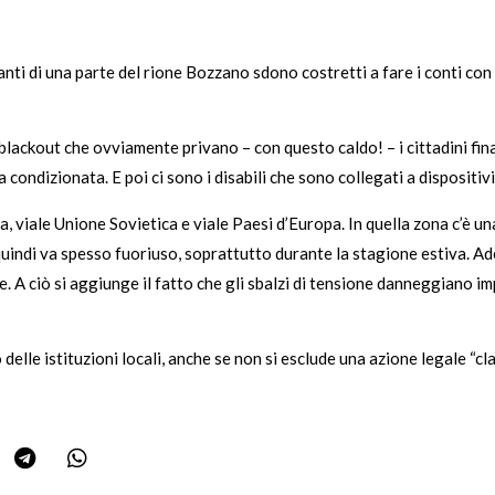
anti di una parte del rione Bozzano sdono costretti a fare i conti con i
i blackout che ovviamente privano – con questo caldo! – i cittadini fi
 condizionata. E poi ci sono i disabili che sono collegati a dispositivi
ia, viale Unione Sovietica e viale Paesi d’Europa. In quella zona c’è
uindi va spesso fuoriuso, soprattutto durante la stagione estiva. Ade
 ciò si aggiunge il fatto che gli sbalzi di tensione danneggiano impi
elle istituzioni locali, anche se non si esclude una azione legale “cla