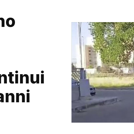
no
ntinui
anni