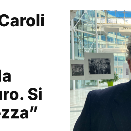
 Caroli
i
da
ro. Si
ezza”