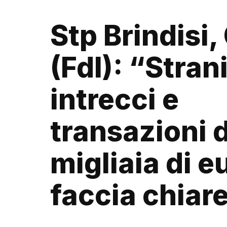
Stp Brindisi,
(FdI): “Stran
intrecci e
transazioni 
migliaia di eu
faccia chiar