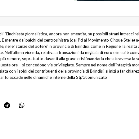
oli “L’inchiesta giornalistica, ancora non smentita, su possibili strani intrecci 
E mentre dai palchi del centrosinistra (dal Pd al Movimento Cinque Stelle) no
ale, nelle ‘stanze del potere’ in provincia di Brindisi, come in Regione, la rea
ell’ultima vicenda, relativa a transazioni da migliaia di euro e in cui è coinv
 più rumore, soprattutto davanti alla grave crisi finanziaria che attraversa la 
queste ore – si concedono vie privilegiate. Sempre nel nome dell’integrità mora
ata con i soldi dei contribuenti della provincia di Brindisi, si inizi a far chiar
quanto accade nelle dinamiche interne della Stp”./comunicato