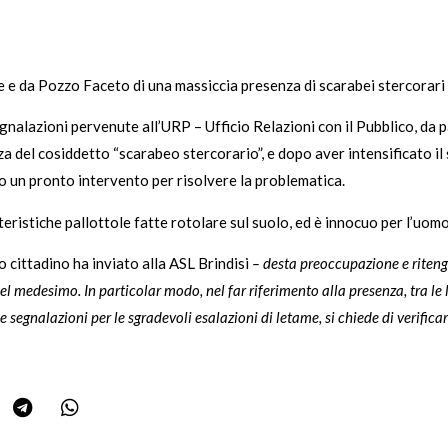
 e da Pozzo Faceto di una massiccia presenza di scarabei stercorari 
egnalazioni pervenute all’URP – Ufficio Relazioni con il Pubblico, da p
a del cosiddetto “scarabeo stercorario”, e dopo aver intensificato il 
do un pronto intervento per risolvere la problematica.
tteristiche pallottole fatte rotolare sul suolo, ed è innocuo per l’uom
mo cittadino ha inviato alla ASL Brindisi
– desta preoccupazione e ritengo
el medesimo. In particolar modo, nel far riferimento alla presenza, tra le 
segnalazioni per le sgradevoli esalazioni di letame, si chiede di verifica