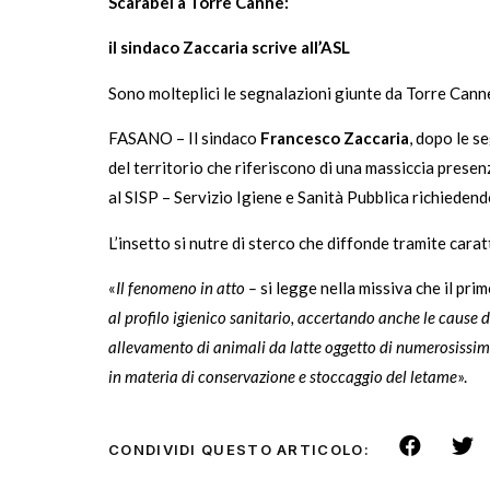
Scarabei a Torre Canne:
il sindaco Zaccaria scrive all’ASL
Sono molteplici le segnalazioni giunte da Torre Canne
FASANO – Il sindaco
Francesco Zaccaria
, dopo le s
del territorio che riferiscono di una massiccia presenz
al SISP – Servizio Igiene e Sanità Pubblica richieden
L’insetto si nutre di sterco che diffonde tramite cara
«
Il fenomeno in atto –
si legge nella missiva che il pri
al profilo igienico sanitario, accertando anche le cause d
allevamento di animali da latte oggetto di numerosissime 
in materia di conservazione e stoccaggio del letame
».
CONDIVIDI QUESTO ARTICOLO: