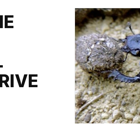
NE
L
RIVE