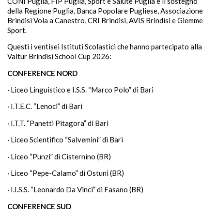
CONI Puglia, FIP Puglia, Sport e Salute Puglia e il sostegno
della Regione Puglia, Banca Popolare Pugliese, Associazione
Brindisi Vola a Canestro, CRI Brindisi, AVIS Brindisi e Giemme
Sport.
Questi i ventisei Istituti Scolastici che hanno partecipato alla
Valtur Brindisi School Cup 2026:
CONFERENCE NORD
· Liceo Linguistico e I.S.S. “Marco Polo” di Bari
· I.T.E.C. “Lenoci” di Bari
· I.T.T. “Panetti Pitagora” di Bari
· Liceo Scientifico “Salvemini” di Bari
· Liceo “Punzi” di Cisternino (BR)
· Liceo “Pepe-Calamo” di Ostuni (BR)
· I.I.S.S. “Leonardo Da Vinci” di Fasano (BR)
CONFERENCE SUD