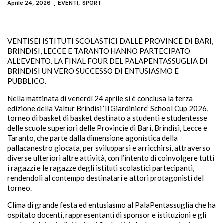
Aprile 24, 2026
EVENTI
,
SPORT
VENTISEI ISTITUTI SCOLASTICI DALLE PROVINCE DI BARI,
BRINDISI, LECCE E TARANTO HANNO PARTECIPATO
ALL’EVENTO. LA FINAL FOUR DEL PALAPENTASSUGLIA DI
BRINDISI UN VERO SUCCESSO DI ENTUSIASMO E
PUBBLICO.
Nella mattinata di venerdì 24 aprile si è conclusa la terza
edizione della Valtur Brindisi ‘Il Giardiniere’ School Cup 2026,
torneo di basket di basket destinato a studenti e studentesse
delle scuole superiori delle Provincie di Bari, Brindisi, Lecce e
Taranto, che parte dalla dimensione agonistica della
pallacanestro giocata, per svilupparsi e arricchirsi, attraverso
diverse ulteriori altre attività, con l’intento di coinvolgere tutti
i ragazzi e le ragazze degli istituti scolastici partecipanti,
rendendoli al contempo destinatari e attori protagonisti del
torneo.
Clima di grande festa ed entusiasmo al PalaPentassuglia che ha
ospitato docenti, rappresentanti di sponsor e istituzioni e gli