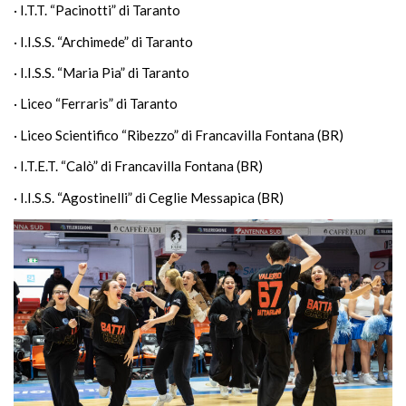
· I.T.T. “Pacinotti” di Taranto
· I.I.S.S. “Archimede” di Taranto
· I.I.S.S. “Maria Pia” di Taranto
· Liceo “Ferraris” di Taranto
· Liceo Scientifico “Ribezzo” di Francavilla Fontana (BR)
· I.T.E.T. “Calò” di Francavilla Fontana (BR)
· I.I.S.S. “Agostinelli” di Ceglie Messapica (BR)