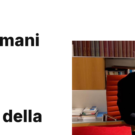
omani
 della