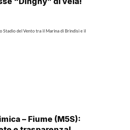
lasse “Dinghy” di vela!
 Stadio del Vento tra il Marina di Brindisi e il
imica – Fiume (M5S):
ete e trasparenza!