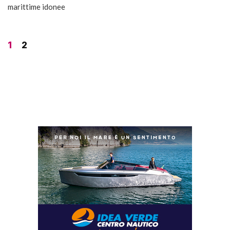
marittime idonee
1
2